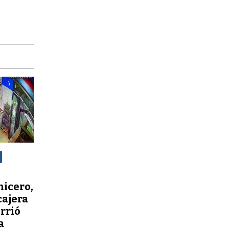
nicero,
cajera
orrió
a