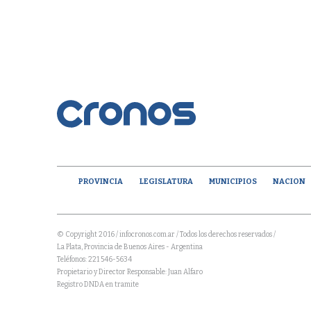
PROVINCIA
LEGISLATURA
MUNICIPIOS
NACION
© Copyright 2016 / infocronos.com.ar / Todos los derechos reservados /
La Plata, Provincia de Buenos Aires - Argentina
Teléfonos: 221 546-5634
Propietario y Director Responsable: Juan Alfaro
Registro DNDA en tramite