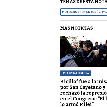
TEMAS DE ESTA NOTA
MOTOCHORROS EN JOSÉ C. PA
MÁS NOTICIAS
AYER
| CITA RELIGIOSA
Kicillof fue a la mis
por San Cayetano y
rechazó la represi
en el Congreso: “El 
lo armó Milei”