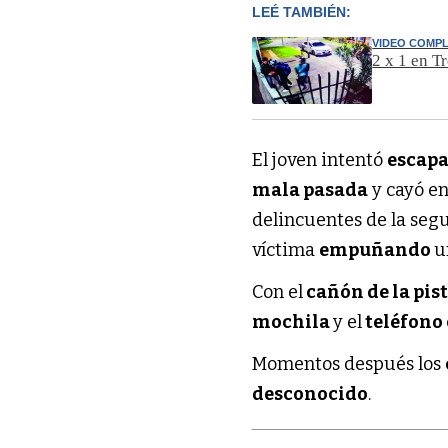
LEÉ TAMBIÉN:
VIDEO COMP
2 x 1 en T
El joven intentó
escap
mala pasada
y cayó en
delincuentes de la seg
víctima
empuñando
u
Con el
cañón de la pis
mochila
y el
teléfono 
Momentos después los
desconocido
.