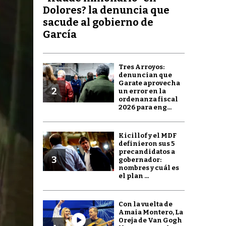
Dolores? la denuncia que
sacude al gobierno de
García
Tres Arroyos:
denuncian que
Garate aprovecha
2
un error en la
ordenanza fiscal
2026 para eng...
Kicillof y el MDF
definieron sus 5
precandidatos a
3
gobernador:
nombres y cuál es
el plan ...
Con la vuelta de
Amaia Montero, La
Oreja de Van Gogh