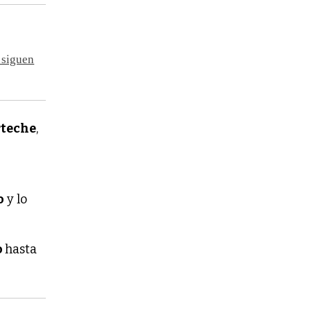
 siguen
rteche
,
o
y lo
o
hasta