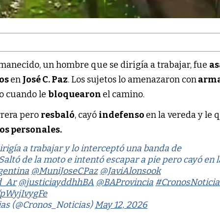
anecido, un hombre que se dirigía a trabajar, fue
as
os
en
José C. Paz
. Los sujetos lo amenazaron con
arma
do cuando le
bloquearon
el camino.
rrera pero
resbaló
, cayó
indefenso
en la vereda y le 
os personales.
dirigía a trabajar y lo interceptó una banda de
 Saltó de la moto e intentó escapar a pie pero cayó en l
gentina
@MuniJoseCPaz
@JaviAlonsook
d_Ar
@justiciayddhhBA
@BAProvincia
#CronosNoticia
/pWyjIvygFe
ias (@Cronos_Noticias)
May 12, 2026