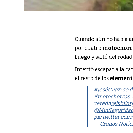
Cuando aún no había am
por cuatro
motochorr
fuego
y saltó del roda
Intentó escapar a la ca
el resto de los
element
#JoséCPaz
: se 
#motochorros
.
vereda
@ishiiar
@MinSegurida
pic.twitter.com
— Cronos Notic