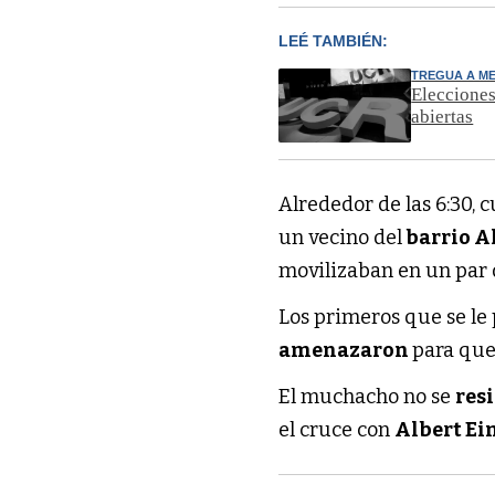
LEÉ TAMBIÉN:
TREGUA A ME
Elecciones
abiertas
Alrededor de las 6:30, 
un vecino del
barrio A
movilizaban en un par 
Los primeros que se le 
amenazaron
para que
El muchacho no se
res
el cruce con
Albert Ei