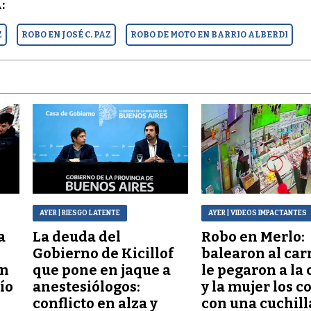
:
Z
ROBO EN JOSÉ C. PAZ
ROBO DE MOTO EN BARRIO ALBERDI
AYER
| RIESGO LATENTE
AYER
| VIDEOS IMPACTANTES
a
La deuda del
Robo en Merlo:
Gobierno de Kicillof
balearon al car
ón
que pone en jaque a
le pegaron a la 
lío
anestesiólogos:
y la mujer los c
conflicto en alza y
con una cuchill