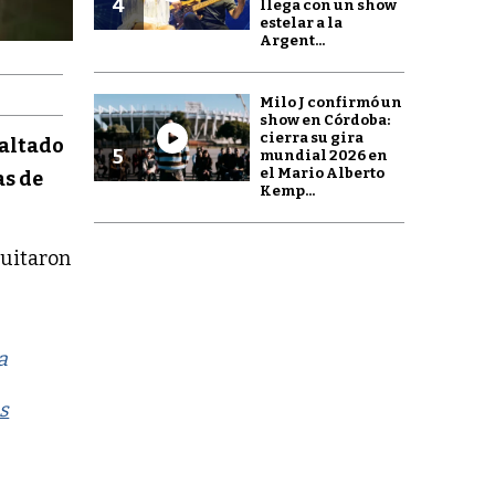
4
llega con un show
estelar a la
Argent...
Milo J confirmó un
show en Córdoba:
cierra su gira
altado
5
mundial 2026 en
el Mario Alberto
s de
Kemp...
quitaron
a
s