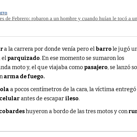
LETO
res de Febrero: robaron a un hombre y cuando huían le tocó a u
ar
a la carrera por donde venía pero el
barro
le jugó u
 el
parquizado
. En ese momento se sumaron los
unda moto y, el que viajaba como
pasajero
, se lanzó s
n
arma de fuego.
tola
a pocos centímetros de la cara, la víctima entregó 
celular
antes de escapar
ileso
.
cobardes
huyeron a bordo de las tres motos y con
ru