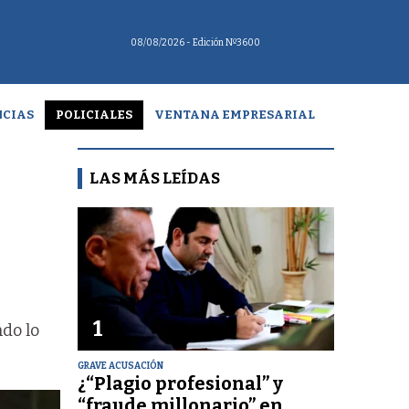
08/08/2026
- Edición Nº3600
CIAS
POLICIALES
VENTANA EMPRESARIAL
LAS MÁS LEÍDAS
1
ndo lo
GRAVE ACUSACIÓN
¿“Plagio profesional” y
“fraude millonario” en