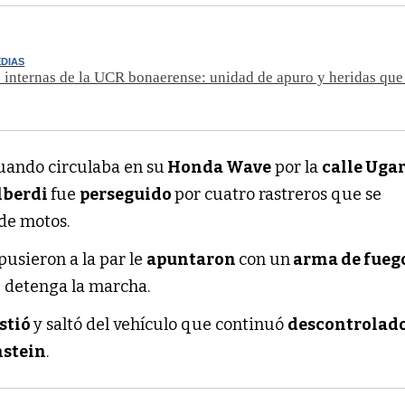
DIAS
 internas de la UCR bonaerense: unidad de apuro y heridas que
cuando circulaba en su
Honda Wave
por la
calle Uga
lberdi
fue
perseguido
por cuatro rastreros que se
de motos.
pusieron a la par le
apuntaron
con un
arma de fueg
 detenga la marcha.
istió
y saltó del vehículo que continuó
descontrolad
nstein
.