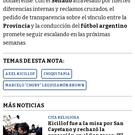
bonaerense. Con el
Senado
atravesado por fuertes
diferencias internas y reclamos cruzados, el
pedido de transparencia sobre el vínculo entre la
Provincia
y la conducción del
fútbol argentino
promete seguir escalando en las próximas
semanas.
TEMAS DE ESTA NOTA:
AXEL KICILLOF
CHIQUI TAPIA
MARCELO "CHUBY" LEGUIZAMÓN BROWN
MÁS NOTICIAS
CITA RELIGIOSA
Kicillof fue a la misa por San
Cayetano y rechazó la