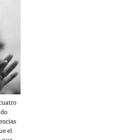
cuatro
ado.
rencias
ue el