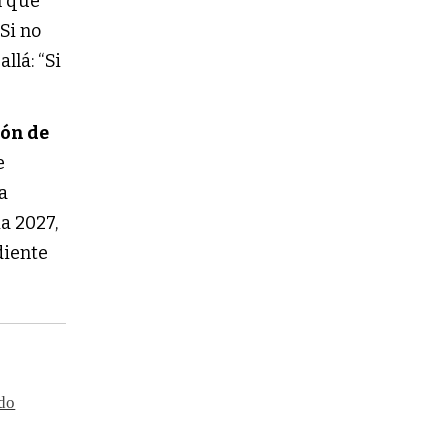
n que
“Si no
llá: “Si
ón de
e
La
ia 2027,
diente
ado