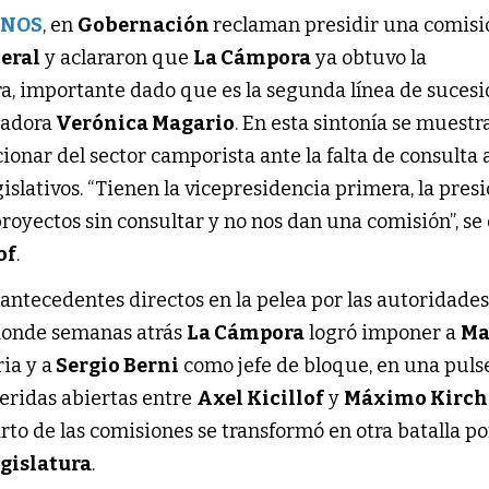
ONOS
, en
Gobernación
reclaman presidir una comisi
eral
y aclararon que
La Cámpora
ya obtuvo la
a, importante dado que es la segunda línea de sucesi
nadora
Verónica Magario
. En esta sintonía se muestr
ionar del sector camporista ante la falta de consulta 
slativos. “Tienen la vicepresidencia primera, la pres
royectos sin consultar y no nos dan una comisión”, se
of
.
 antecedentes directos en la pelea por las autoridades
 donde semanas atrás
La Cámpora
logró imponer a
Ma
ria y a
Sergio Berni
como jefe de bloque, en una pul
eridas abiertas entre
Axel Kicillof
y
Máximo Kirch
rto de las comisiones se transformó en otra batalla po
gislatura
.