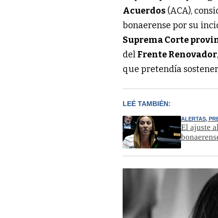
Acuerdos
(ACA), consi
bonaerense por su inci
Suprema Corte provi
del
Frente Renovador
que pretendía sostener 
LEÉ TAMBIÉN:
ALERTAS, PR
El ajuste 
bonaerens