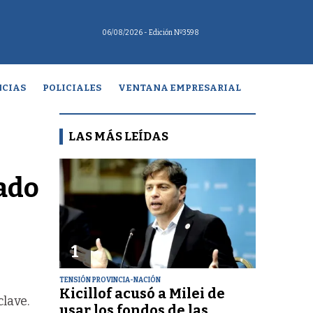
06/08/2026
- Edición Nº3598
CIAS
POLICIALES
VENTANA EMPRESARIAL
LAS MÁS LEÍDAS
nado
1
TENSIÓN PROVINCIA-NACIÓN
Kicillof acusó a Milei de
clave.
usar los fondos de las