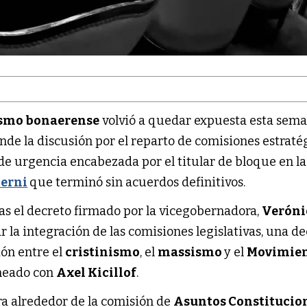
ismo bonaerense
volvió a quedar expuesta esta sema
onde la discusión por el reparto de comisiones estraté
de urgencia encabezada por el titular de bloque en la
Berni
que terminó sin acuerdos definitivos.
tras el decreto firmado por la vicegobernadora,
Veróni
ar la integración de las comisiones legislativas, una de
ión entre el
cristinismo
, el
massismo
y el
Movimie
neado con
Axel Kicillof
.
ra alrededor de la comisión de
Asuntos Constitucion