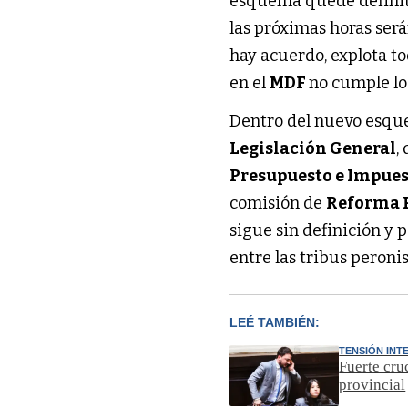
esquema quede definiti
las próximas horas será
hay acuerdo, explota to
en el
MDF
no cumple lo
Dentro del nuevo esqu
Legislación General
,
Presupuesto e Impues
comisión de
Reforma P
sigue sin definición y
entre las tribus peroni
LEÉ TAMBIÉN:
TENSIÓN INT
Fuerte cru
provincial