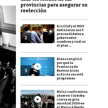
provincias para asegurar su
reelección
Kicillof y el MDF
definieron sus 5
precandidatos a
2
gobernador:
nombres y cuál es
el plan ...
Bianco explicó
por qué la
Provincia de
3
Buenos Aires
achicó y recortó
programas
Milo J confirmó un
show en Córdoba:
cierra su gira
4
mundial 2026 en
el Mario Alberto