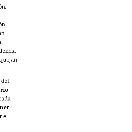
ón,
ón
an
al
idencia
 quejan
 del
rio
seada
ner
.
r el