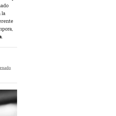
nado
 la
ferente
mpora,
a
.
Senado