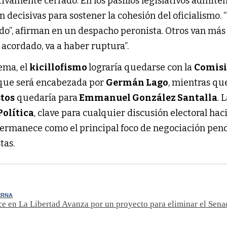
vamente cerrado. En los pasillos legislativos admite
n decisivas para sostener la cohesión del oficialismo. 
do”, afirman en un despacho peronista. Otros van más a
 acordado, va a haber ruptura”.
ema, el
kicillofismo
lograría quedarse con la
Comisi
 que será encabezada por
Germán Lago
, mientras qu
tos
quedaría para
Emmanuel González Santalla
. 
olítica
, clave para cualquier discusión electoral hac
 permanece como el principal foco de negociación pen
stas.
ERNA
ce en La Libertad Avanza por un proyecto para eliminar el Sen