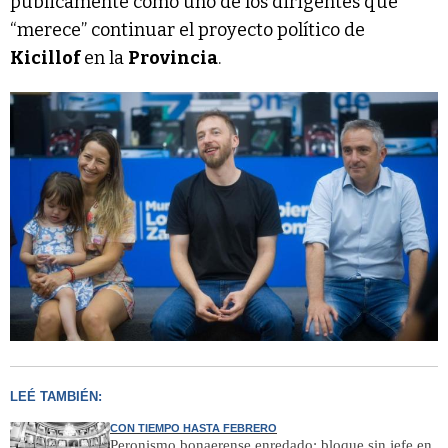
públicamente como uno de los dirigentes que
“merece” continuar el proyecto político de
Kicillof
en la
Provincia
.
LEÉ TAMBIÉN:
CON TIEMPO HASTA FEBRERO
Peronismo bonaerense enredado: bloque sin jefe en