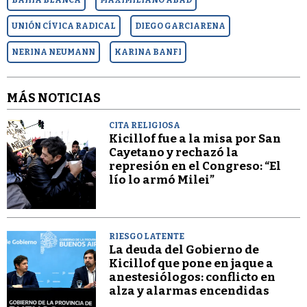
UNIÓN CÍVICA RADICAL
DIEGO GARCIARENA
NERINA NEUMANN
KARINA BANFI
MÁS NOTICIAS
CITA RELIGIOSA
Kicillof fue a la misa por San
Cayetano y rechazó la
represión en el Congreso: “El
lío lo armó Milei”
RIESGO LATENTE
La deuda del Gobierno de
Kicillof que pone en jaque a
anestesiólogos: conflicto en
alza y alarmas encendidas