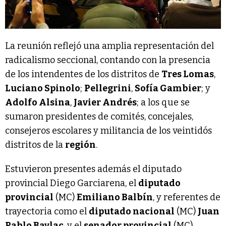
La reunión reflejó una amplia representación del
radicalismo seccional, contando con la presencia
de los intendentes de los distritos de
Tres Lomas
,
Luciano Spinolo
;
Pellegrini
,
Sofía Gambier
; y
Adolfo Alsina
,
Javier Andrés
; a los que se
sumaron presidentes de comités, concejales,
consejeros escolares y militancia de los veintidós
distritos de la
región
.
Estuvieron presentes además el diputado
provincial Diego Garciarena, el
diputado
provincial
(MC)
Emiliano Balbín
, y referentes de
trayectoria como el
diputado nacional
(MC)
Juan
Pablo Baylac
, y el
senador provincial
(MC)