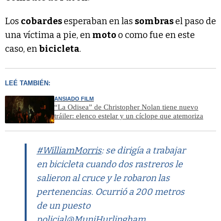
Los
cobardes
esperaban en las
sombras
el paso de
una víctima a pie, en
moto
o como fue en este
caso, en
bicicleta
.
LEÉ TAMBIÉN:
ANSIADO FILM
“La Odisea” de Christopher Nolan tiene nuevo
tráiler: elenco estelar y un cíclope que atemoriza
#WilliamMorris
: se dirigía a trabajar
en bicicleta cuando dos rastreros le
salieron al cruce y le robaron las
pertenencias. Ocurrió a 200 metros
de un puesto
policial
@MuniHurlingham