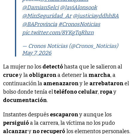
@DamianSelci
@JaviAlonsook
@MinSeguridad_Ar
@justiciayddhhBA
@BAProvincia
#CronosNoticias
pic.twitter.com/8YKgTqRhzn
— Cronos Noticias (@Cronos_Noticias)
May 7, 2026
La mujer no los
detectó
hasta que le salieron al
cruce
y la
obligaron
a detener la
marcha
, a
continuación la
amenazaron
y le
arrebataron
el
bolso donde tenía el
teléfono celular
,
ropa
y
documentación
.
Instantes después
escaparon
y aunque los
persiguió
a la carrera, la víctima no los pudo
alcanzar
y
no recuperó
los elementos personales.