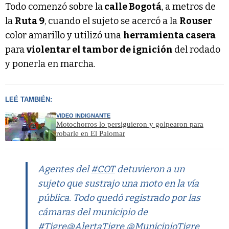
Todo comenzó sobre la
calle Bogotá
, a metros de
la
Ruta 9
, cuando el sujeto se acercó a la
Rouser
color amarillo y utilizó una
herramienta casera
para
violentar el tambor de ignición
del rodado
y ponerla en marcha.
LEÉ TAMBIÉN:
VIDEO INDIGNANTE
Motochorros lo persiguieron y golpearon para
robarle en El Palomar
Agentes del
#COT
detuvieron a un
sujeto que sustrajo una moto en la vía
pública. Todo quedó registrado por las
cámaras del municipio de
#Tigre
@AlertaTigre
@MunicipioTigre