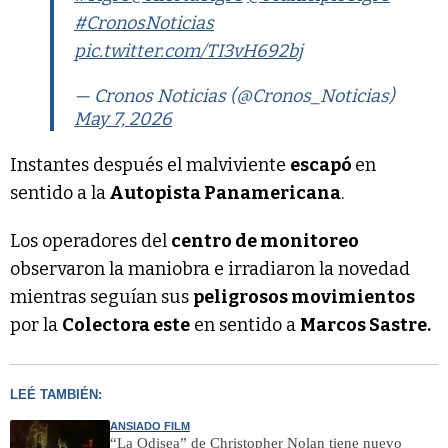
#CronosNoticias
pic.twitter.com/TI3vH692bj
— Cronos Noticias (@Cronos_Noticias)
May 7, 2026
Instantes después el malviviente
escapó
en
sentido a la
Autopista Panamericana
.
Los operadores del
centro de monitoreo
observaron la maniobra e irradiaron la novedad
mientras seguían sus
peligrosos movimientos
por la
Colectora este
en sentido a
Marcos Sastre.
LEÉ TAMBIÉN:
ANSIADO FILM
“La Odisea” de Christopher Nolan tiene nuevo