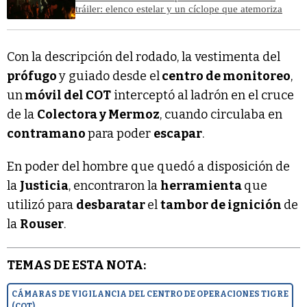
tráiler: elenco estelar y un cíclope que atemoriza
Con la descripción del rodado, la vestimenta del
prófugo
y guiado desde el
centro de monitoreo
,
un
móvil del COT
interceptó al ladrón en el cruce
de la
Colectora y Mermoz
, cuando circulaba en
contramano
para poder
escapar
.
En poder del hombre que quedó a disposición de
la
Justicia
, encontraron la
herramienta
que
utilizó para
desbaratar
el
tambor de ignición
de
la
Rouser
.
TEMAS DE ESTA NOTA:
CÁMARAS DE VIGILANCIA DEL CENTRO DE OPERACIONES TIGRE
(COT)