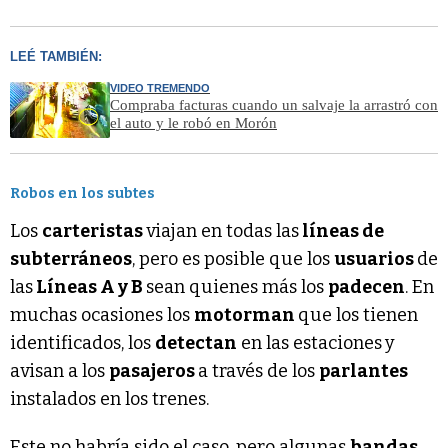
LEÉ TAMBIÉN:
VIDEO TREMENDO
Compraba facturas cuando un salvaje la arrastró con
el auto y le robó en Morón
Robos en los subtes
Los
carteristas
viajan en todas las
líneas de
subterráneos
, pero es posible que los
usuarios
de
las
Líneas A y B
sean quienes más los
padecen
. En
muchas ocasiones los
motorman
que los tienen
identificados, los
detectan
en las estaciones
y
avisan a los
pasajeros
a través de los
parlantes
instalados en los trenes.
Este no habría sido el caso, pero algunas
bandas