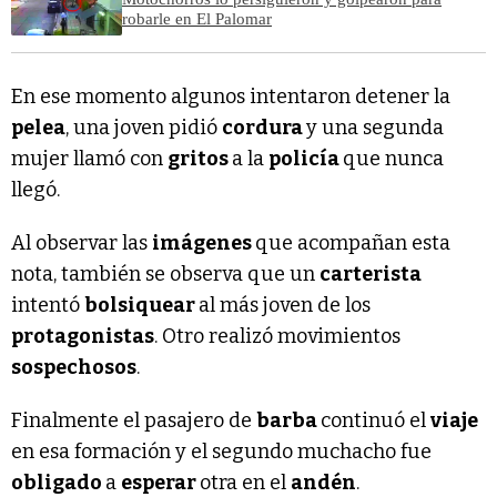
robarle en El Palomar
En ese momento algunos intentaron detener la
pelea
, una joven pidió
cordura
y una segunda
mujer llamó con
gritos
a la
policía
que nunca
llegó.
Al observar las
imágenes
que acompañan esta
nota, también se observa que un
carterista
intentó
bolsiquear
al más joven de los
protagonistas
. Otro realizó movimientos
sospechosos
.
Finalmente el pasajero de
barba
continuó el
viaje
en esa formación y el segundo muchacho fue
obligado
a
esperar
otra en el
andén
.