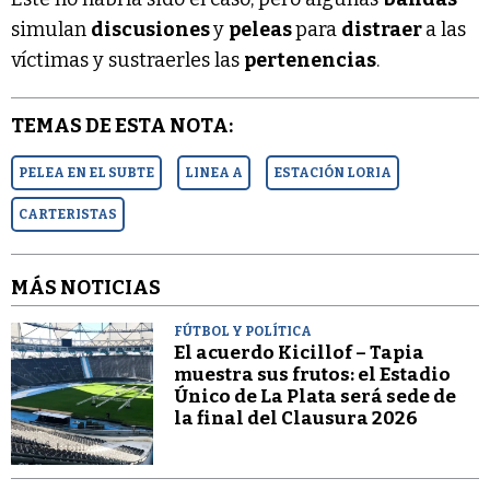
simulan
discusiones
y
peleas
para
distraer
a las
víctimas y sustraerles las
pertenencias
.
TEMAS DE ESTA NOTA:
PELEA EN EL SUBTE
LINEA A
ESTACIÓN LORIA
CARTERISTAS
MÁS NOTICIAS
FÚTBOL Y POLÍTICA
El acuerdo Kicillof – Tapia
muestra sus frutos: el Estadio
Único de La Plata será sede de
la final del Clausura 2026