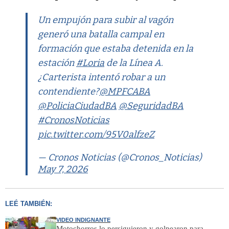
Un empujón para subir al vagón
generó una batalla campal en
formación que estaba detenida en la
estación
#Loria
de la Línea A.
¿Carterista intentó robar a un
contendiente?
@MPFCABA
@PoliciaCiudadBA
@SeguridadBA
#CronosNoticias
pic.twitter.com/95V0alfzeZ
— Cronos Noticias (@Cronos_Noticias)
May 7, 2026
LEÉ TAMBIÉN:
VIDEO INDIGNANTE
Motochorros lo persiguieron y golpearon para