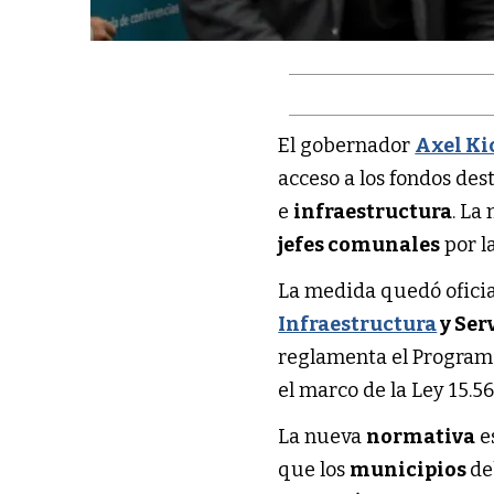
El gobernador
Axel Ki
acceso a los fondos des
e
infraestructura
. La
jefes comunales
por la
La medida quedó oficial
Infraestructura
y Ser
reglamenta el Programa
el marco de la Ley 15.5
La nueva
normativa
e
que los
municipios
de