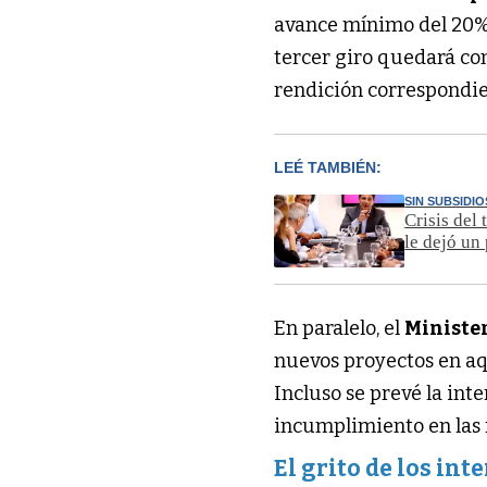
avance mínimo del 20% y
tercer giro quedará co
rendición correspondie
LEÉ TAMBIÉN:
SIN SUBSIDI
Crisis del
le dejó un
En paralelo, el
Ministe
nuevos proyectos en aqu
Incluso se prevé la int
incumplimiento en las 
El grito de los in