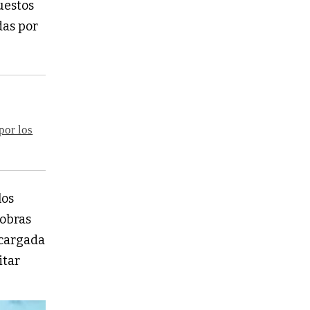
uestos
das por
por los
los
 obras
ncargada
itar