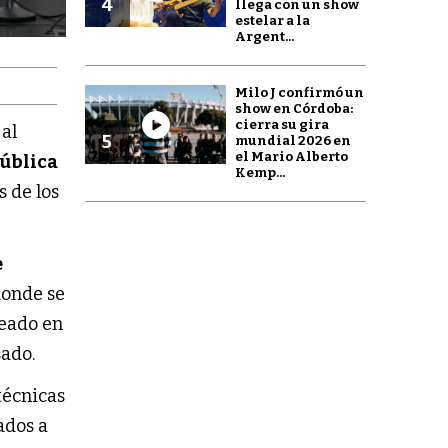
4
llega con un show
estelar a la
Argent...
Milo J confirmó un
show en Córdoba:
cierra su gira
 al
5
mundial 2026 en
el Mario Alberto
pública
Kemp...
 de los
e
donde se
reado en
sado.
técnicas
ados a