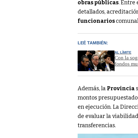
obras públicas
. Entre
detallados, acreditació
funcionarios
comunal
LEÉ TAMBIÉN:
AL LÍMITE
Con la soga
fondos mun
Además, la
Provincia
s
montos presupuestados 
en ejecución. La Direcc
de evaluar la viabilida
transferencias.