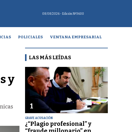
08/08/2026
- Edición Nº3600
CIAS
POLICIALES
VENTANA EMPRESARIAL
LAS MÁS LEÍDAS
s y
1
cnicas
GRAVE ACUSACIÓN
¿“Plagio profesional” y
“fraude millonario” en