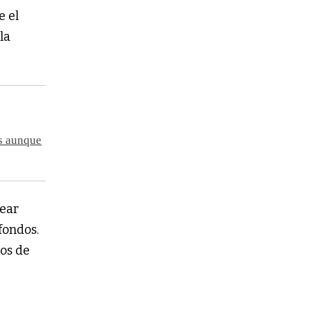
e el
la
os aunque
uear
fondos.
os de