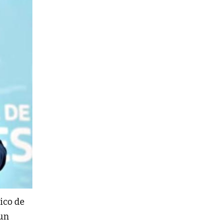
sico de
 un