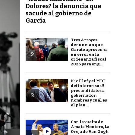
Dolores? la denuncia que
sacude al gobierno de
García
Tres Arroyos:
denuncian que
Garate aprovecha
2
un error en la
ordenanza fiscal
2026 para eng...
Kicillof y el MDF
definieron sus 5
precandidatos a
3
gobernador:
nombres y cuál es
el plan ...
Con la vuelta de
Amaia Montero, La
Oreja de Van Gogh