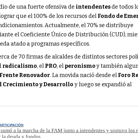
dio de una fuerte ofensiva de
intendentes
de todos l
 lograr que el 100% de los recursos del
Fondo de Eme
ondicionamientos. Actualmente, el 70% se distribuye
nte el Coeficiente Único de Distribución (CUD), mie
eda atado a programas específicos.
ca de 70 firmas de alcaldes de distintos sectores polí
l
radicalismo
, el
PRO
, el
peronismo
y también algun
Frente Renovador
. La movida nació desde el
Foro R
l Crecimiento y Desarrollo
y luego se expandió al
ARTICIPACIÓN
e sumó a la marcha de la FAM junto a intendentes y sostuvo los
r la deuda y fondos