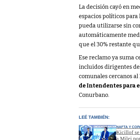
La decisión cayó en me
espacios políticos para
pueda utilizarse sin c
automáticamente media
que el 30% restante qu
Ese reclamo ya suma cer
incluidos dirigentes de
comunales cercanos al
de Intendentes para e
Conurbano.
LEÉ TAMBIÉN:
NAFTA Y COP
Kicillof s
a Milei po