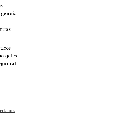
os
rgencia
ntras
ticos,
os jefes
egional
 reclamos