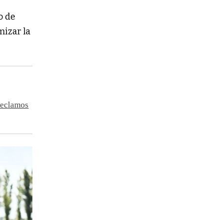
o de
mizar la
 reclamos