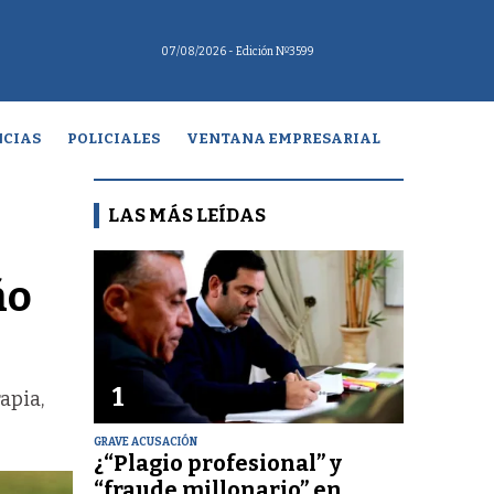
07/08/2026
- Edición Nº3599
CIAS
POLICIALES
VENTANA EMPRESARIAL
LAS MÁS LEÍDAS
ño
1
apia,
GRAVE ACUSACIÓN
¿“Plagio profesional” y
“fraude millonario” en