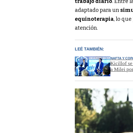
trabajo diario
. Entre 
adaptado para un
sim
equinoterapia
, lo qu
atención.
LEÉ TAMBIÉN:
NAFTA Y COP
Kicillof s
a Milei po