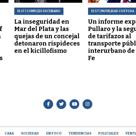
15:17
| COMPLEJO ESCENARIO
13:57
| MOVILIDAD COSTOSA
La inseguridad en
Un informe exp
f
Mar del Plata y las
Pullaro y la seg
a
quejas de un concejal
de tarifazos al
detonaron rispideces
transporte públ
en el kicillofismo
interurbano de
s
Fe
CABA
SOCIEDAD
EN FOCO
TENDENCIAS
POLICIALES
VENT