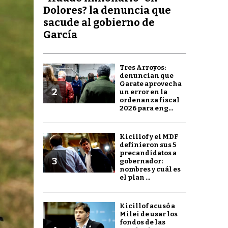
Dolores? la denuncia que
sacude al gobierno de
García
Tres Arroyos:
denuncian que
Garate aprovecha
2
un error en la
ordenanza fiscal
2026 para eng...
Kicillof y el MDF
definieron sus 5
precandidatos a
3
gobernador:
nombres y cuál es
el plan ...
Kicillof acusó a
Milei de usar los
fondos de las