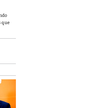
ndo
s
que