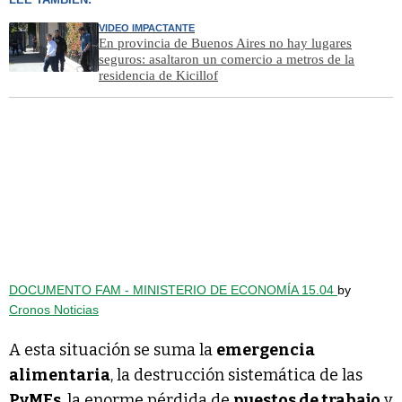
VIDEO IMPACTANTE
En provincia de Buenos Aires no hay lugares
seguros: asaltaron un comercio a metros de la
residencia de Kicillof
DOCUMENTO FAM - MINISTERIO DE ECONOMÍA 15.04
by
Cronos Noticias
A esta situación se suma la
emergencia
alimentaria
, la destrucción sistemática de las
PyMEs
, la enorme pérdida de
puestos de trabajo
y