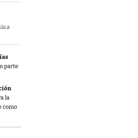
cio a
ías
n parte
ción
a la
e como