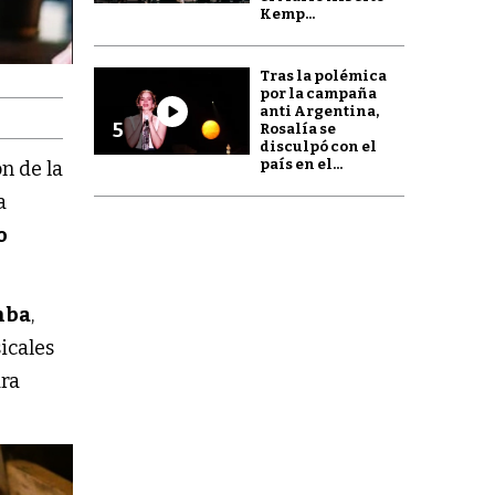
Kemp...
Tras la polémica
por la campaña
anti Argentina,
5
Rosalía se
disculpó con el
país en el...
n de la
a
o
mba
,
icales
ara