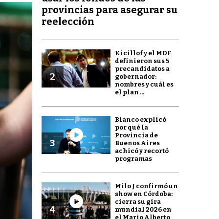
provincias para asegurar su
reelección
Kicillof y el MDF
definieron sus 5
precandidatos a
2
gobernador:
nombres y cuál es
el plan ...
Bianco explicó
por qué la
Provincia de
3
Buenos Aires
achicó y recortó
programas
Milo J confirmó un
show en Córdoba:
cierra su gira
4
mundial 2026 en
el Mario Alberto