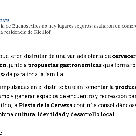
TANTE
ia de Buenos Aires no hay lugares seguros: asaltaron un comer
la residencia de Kicillof
 pudieron disfrutar de una variada oferta de
cervecer
ión
, junto a
propuestas gastronómicas
que formaro
ada para toda la familia.
s impulsadas en el distrito buscan fomentar la
produc
rismo y generar espacios de encuentro y recreación par
tido, la
Fiesta de la Cerveza
continúa consolidándos
mbina
cultura
,
identidad
y
desarrollo local
.
: