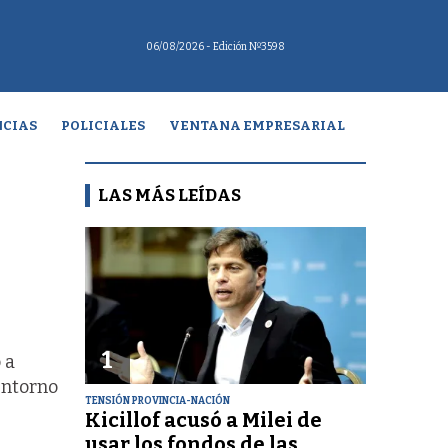
06/08/2026
- Edición Nº3598
CIAS
POLICIALES
VENTANA EMPRESARIAL
LAS MÁS LEÍDAS
1
 a
entorno
TENSIÓN PROVINCIA-NACIÓN
Kicillof acusó a Milei de
usar los fondos de las