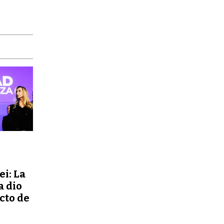
ei: La
a dio
ecto de