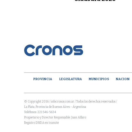
PROVINCIA
LEGISLATURA
MUNICIPIOS
NACION
© Copyright 2016 / infocronos.com.ar / Todos los derechos reservados /
La Plata, Provincia de Buenos Aires - Argentina
Teléfonos: 221 546-5634
Propietario y Director Responsable: Juan Alfaro
Registro DNDA en tramite