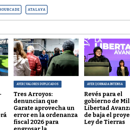
 HOURCADE
ATALAYA
AYER
| VALORES DUPLICADOS
AYER
| JORNADA INTENSA
–
Tres Arroyos:
Revés para el
denuncian que
gobierno de Mil
Garate aprovecha un
Libertad Avanz
erá
error en la ordenanza
de baja el proy
fiscal 2026 para
Ley de Tierras
engrosar la