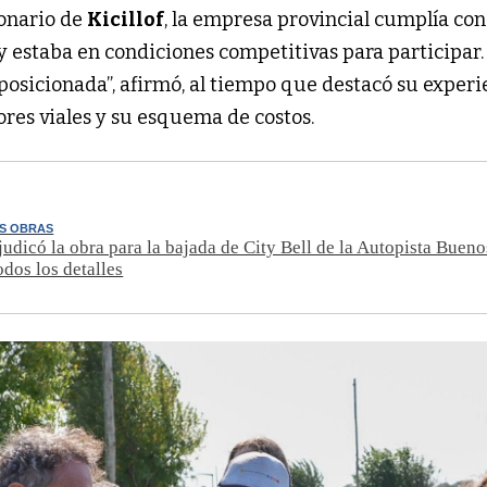
ionario de
Kicillof
, la empresa provincial cumplía con
 y estaba en condiciones competitivas para participar.
 posicionada”, afirmó, al tiempo que destacó su experi
ores viales y su esquema de costos.
AS OBRAS
udicó la obra para la bajada de City Bell de la Autopista Bueno
odos los detalles