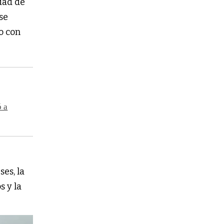
idad de
ese
o con
ó a
ses, la
s y la