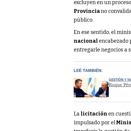
excluyen en un proceso 
Provincia
no convalida
público.
En ese sentido, el minis
nacional
encabezado 
entregarle negocios a s
LEÉ TAMBIÉN:
GESTIÓN Y V
Roque Pér
La
licitación
en cuest
impulsado por el
Minis