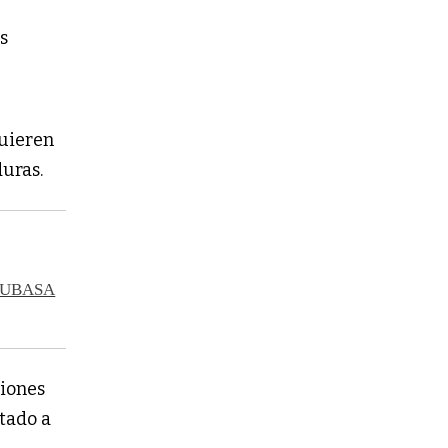
s
quieren
duras.
n AUBASA
iones
ntado a