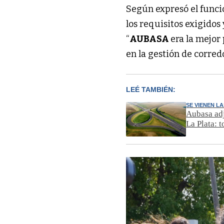
Según expresó el func
los requisitos exigidos
“
AUBASA
era la mejor
en la gestión de corred
LEÉ TAMBIÉN:
SE VIENEN L
Aubasa adj
La Plata: t