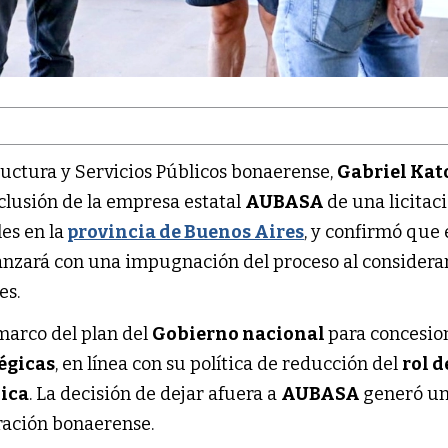
ructura y Servicios Públicos bonaerense,
Gabriel Kat
xclusión de la empresa estatal
AUBASA
de una licitac
es en la
provincia de Buenos Aires
, y confirmó que 
anzará con una impugnación del proceso al considera
es.
 marco del plan del
Gobierno nacional
para concesio
égicas
, en línea con su política de reducción del
rol d
lica
. La decisión de dejar afuera a
AUBASA
generó un
ración bonaerense.