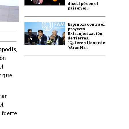
disculpó con el
país en el...
Espinoza contra el
proyecto
Extranjerización
5
de Tierras:
“Quieren llenar de
‘otras Ma...
opodis
,
ión
el
r que
nar
el
 fuerte