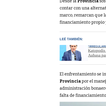
Desde la
Provincia
sos
contar con una alternati
marco, remarcan que l
financiamiento propio 
LEÉ TAMBIÉN:
“IRREGULAR
Katopodis 
Aubasa par
El enfrentamiento se i
Provincia
por el mane
administración bonaere
falta de financiamiento