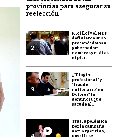
provincias para asegurar su
reelección
Kicillof y el MDF
definieron sus 5
precandidatos a
2
gobernador:
nombres y cuál es
el plan ...
¿“Plagio
profesional” y
“fraude
3
millonario” en
Dolores? la
denuncia que
sacude al...
Tras la polémica
por la campaña
anti Argentina,
4
Rosalía se