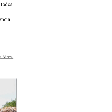
 todos
encia
s Aires-