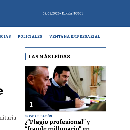
09/08/2026
- Edición Nº3601
CIAS
POLICIALES
VENTANA EMPRESARIAL
LAS MÁS LEÍDAS
e
1
GRAVE ACUSACIÓN
nitaria
¿“Plagio profesional” y
“fraude millonario” en