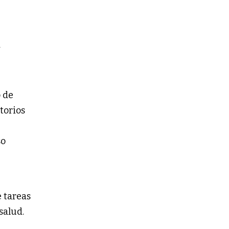
y
o de
atorios
so
e tareas
salud.