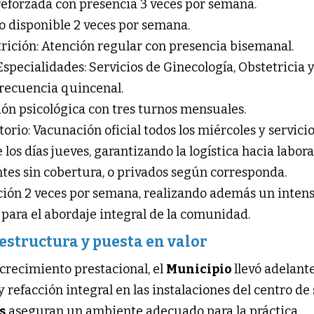
reforzada con presencia 3 veces por semana.
o disponible 2 veces por semana.
trición: Atención regular con presencia bisemanal.
Especialidades: Servicios de Ginecología, Obstetricia 
recuencia quincenal.
ión psicológica con tres turnos mensuales.
orio: Vacunación oficial todos los miércoles y servici
 los días jueves, garantizando la logística hacia labor
tes sin cobertura, o privados según corresponda.
nción 2 veces por semana, realizando además un inten
o para el abordaje integral de la comunidad.
estructura y puesta en valor
 crecimiento prestacional, el
Municipio
llevó adelant
refacción integral en las instalaciones del centro de 
s
aseguran un ambiente adecuado para la práctica