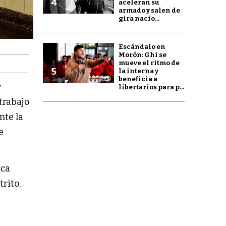
4
aceleran su
armado y salen de
gira nacio...
Escándalo en
Morón: Ghi se
mueve el ritmo de
5
la interna y
beneficia a
y
libertarios para p...
 trabajo
ante la
e
sca
trito,