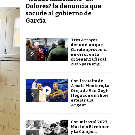
Dolores? la denuncia que
sacude al gobierno de
García
Tres Arroyos:
denuncian que
Garate aprovecha
2
un error en la
ordenanza fiscal
2026 para eng...
Con la vuelta de
Amaia Montero, La
Oreja de Van Gogh
3
llega con un show
estelar a la
Argent...
Con miras al 2027,
Máximo Kirchner
y La Cámpora