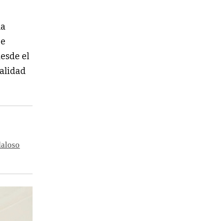
la
ue
desde el
ialidad
daloso