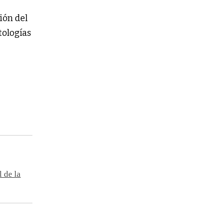
a
ión del
tologías
 de la