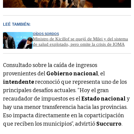
LEÉ TAMBIÉN:
OÍDOS SORDOS
Ministro de Kicillof se quejó de Milei y del sistema
de salud explotado, pero omite la crisis de IOMA
Consultado sobre la caída de ingresos
provenientes del
Gobierno nacional
, el
intendente
reconoció que representa uno de los
principales desafíos actuales. “Hoy el gran
recaudador de impuestos es el
Estado nacional
y
hay una menor transferencia hacia las provincias.
Eso impacta directamente en la coparticipación
que reciben los municipios”, advirtió
Succurro
.