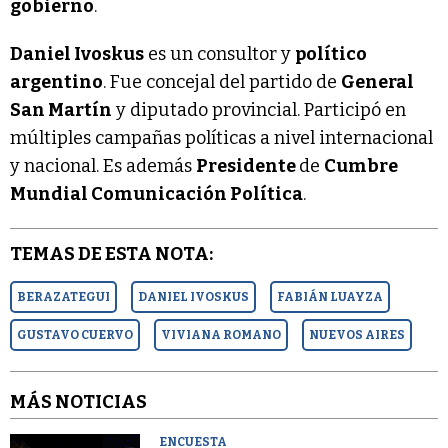
gobierno
.
Daniel Ivoskus
es un consultor y
político
argentino
. Fue concejal del partido de
General
San Martín
y diputado provincial. Participó en
múltiples campañas políticas a nivel internacional
y nacional. Es además
Presidente
de
Cumbre
Mundial Comunicación Política
.
TEMAS DE ESTA NOTA:
BERAZATEGUI
DANIEL IVOSKUS
FABIÁN LUAYZA
GUSTAVO CUERVO
VIVIANA ROMANO
NUEVOS AIRES
MÁS NOTICIAS
ENCUESTA