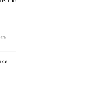
ntizando
para
n de
n