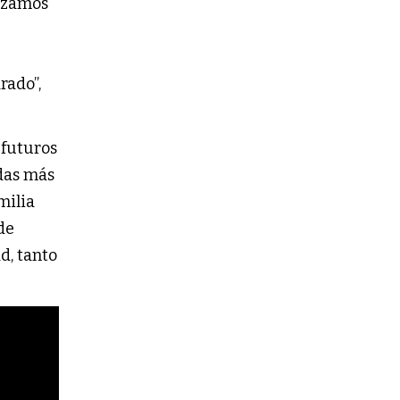
lizamos
rado”,
 futuros
adas más
milia
de
d, tanto