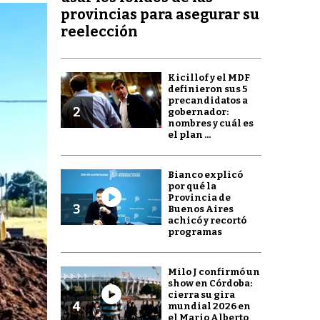
provincias para asegurar su
reelección
Kicillof y el MDF
definieron sus 5
precandidatos a
2
gobernador:
nombres y cuál es
el plan ...
Bianco explicó
por qué la
Provincia de
3
Buenos Aires
achicó y recortó
programas
Milo J confirmó un
show en Córdoba:
cierra su gira
4
mundial 2026 en
el Mario Alberto