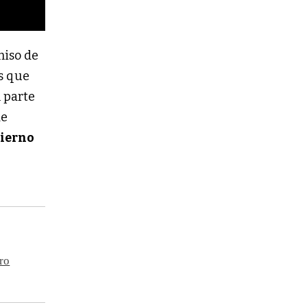
iso de
os que
n parte
de
ierno
ro