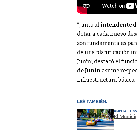
“Junto al
intendente
d
dotar a cada nuevo des
son fundamentales para 
de una planificación in
Junín”, destacó el fun
de Junín
asume respect
infraestructura básica.
LEÉ TAMBIÉN:
AMPLIA CON
El Municip