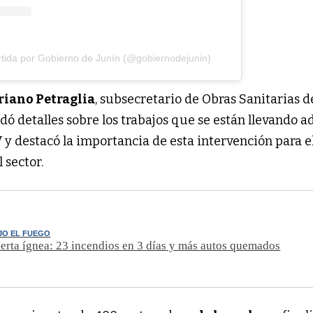
tida por Gobierno de Junín (@gobiernodejunin)
iano Petraglia
, subsecretario de Obras Sanitarias d
dó detalles sobre los trabajos que se están llevando a
V y destacó la importancia de esta intervención para e
 sector.
JO EL FUEGO
lerta ígnea: 23 incendios en 3 días y más autos quemados