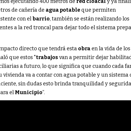
amos ejecutando 400 metros de
red cloacal
y ya fina
etros de cañería de
agua potable
que permiten
istente con el
barrio
, también se están realizando los
tes a la red troncal para dejar todo el sistema prepa
impacto directo que tendrá esta
obra
en la vida de los
ñaló que estos "
trabajos
van a permitir dejar habilit
liarias a futuro, lo que significa que cuando cada fa
u vivienda va a contar con agua potable y un sistema 
ciente, sin dudas esto brinda tranquilidad y segurida
para el
Municipio
”.