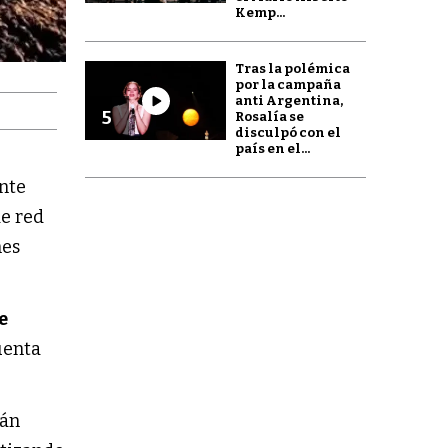
Kemp...
Tras la polémica
por la campaña
anti Argentina,
5
Rosalía se
disculpó con el
país en el...
ante
de red
nes
e
uenta
án