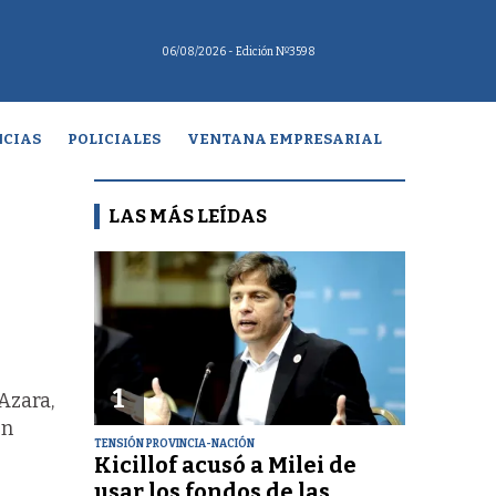
06/08/2026
- Edición Nº3598
CIAS
POLICIALES
VENTANA EMPRESARIAL
LAS MÁS LEÍDAS
1
Azara,
un
TENSIÓN PROVINCIA-NACIÓN
Kicillof acusó a Milei de
usar los fondos de las