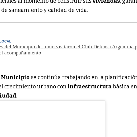
enciales al momento de construir sus
viviendas
, gara
de saneamiento y calidad de vida.
 LOCAL
s del Municipio de Junín visitaron el Club Defensa Argentina 
 el acompañamiento
l
Municipio
se continúa trabajando en la planificació
l crecimiento urbano con
infraestructura
básica e
iudad
.