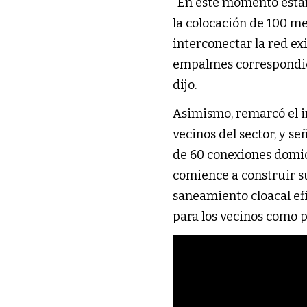
“En este momento est
la colocación de 100 m
interconectar la red ex
empalmes correspondien
dijo.
Asimismo, remarcó el 
vecinos del sector, y se
de 60 conexiones domici
comience a construir s
saneamiento cloacal efi
para los vecinos como 