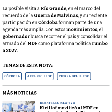
La posible visita a
Río Grande
, en el marco del
recuerdo de la
Guerra de Malvinas
, y su reciente
participación en
Córdoba
forman parte de una
agenda más amplia. Con estos
movimientos
, el
gobernador
busca recorrer el país y consolidar el
armado del
MDF
como plataforma política
rumbo
a 2027
.
TEMAS DE ESTA NOTA:
CÓRDOBA
AXEL KICILLOF
TIERRA DEL FUEGO
MÁS NOTICIAS
DEBATE LEGISLATIVO
Kicillof movilizó al MDF en