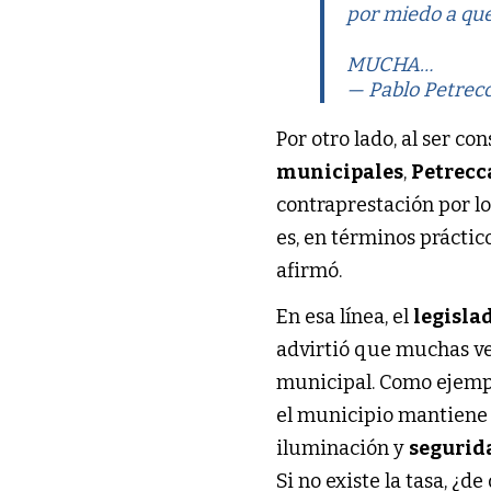
por miedo a qu
MUCHA…
— Pablo Petrec
Por otro lado, al ser c
municipales
,
Petrecc
contraprestación por l
es, en términos práctic
afirmó.
En esa línea, el
legisla
advirtió que muchas ve
municipal. Como ejemp
el municipio mantiene 
iluminación y
segurid
Si no existe la tasa, ¿d