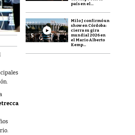
país en el...
Milo J confirmó un
show en Córdoba:
cierra su gira
5
mundial 2026 en
el Mario Alberto
Kemp...
l
icipales
ión.
a
etrecca
años
rio.