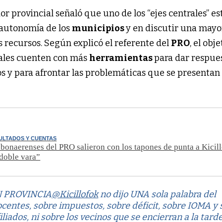
or provincial señaló que uno de los “ejes centrales” es
a autonomía de los
municipios
y en discutir una mayo
s recursos. Según explicó el referente del
PRO
, el obj
ales cuenten con más
herramientas
para dar respues
s y para afrontar las problemáticas que se presentan
ULTADOS Y CUENTAS
bonaerenses del PRO salieron con los tapones de punta a Kicill
doble vara”
IN PROVINCIA
@Kicillofok
no dijo UNA sola palabra del
docentes, sobre impuestos, sobre déficit, sobre IOMA y 
iliados, ni sobre los vecinos que se encierran a la tard