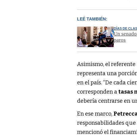
LEÉ TAMBIÉN:
DÍAS DE CLA
Un senador
paros
Asimismo, el referente
representa una porción
en el país. “De cada ci
corresponden a
tasas 
debería centrarse en un
En ese marco,
Petrecc
responsabilidades que 
mencionó el financiami