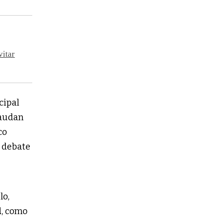
vitar
cipal
audan
co
l debate
lo,
d
, como