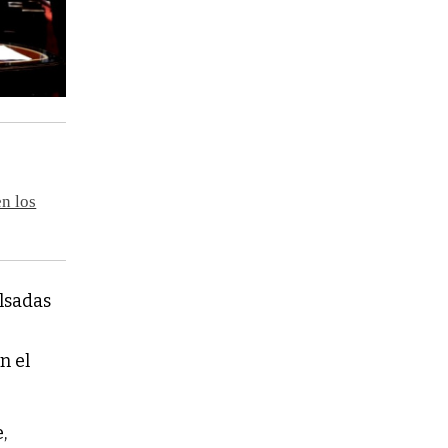
n los
lsadas
,
n el
,