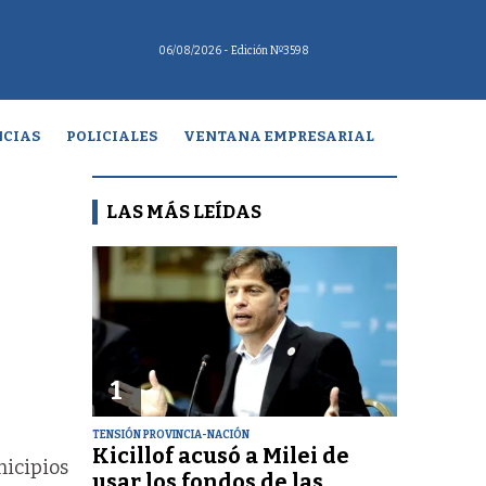
06/08/2026
- Edición Nº3598
CIAS
POLICIALES
VENTANA EMPRESARIAL
LAS MÁS LEÍDAS
1
TENSIÓN PROVINCIA-NACIÓN
Kicillof acusó a Milei de
nicipios
usar los fondos de las