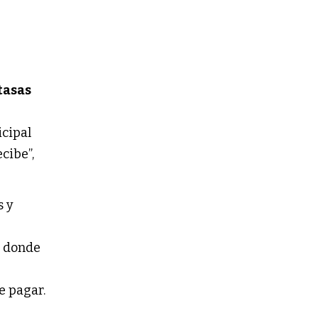
tasas
icipal
cibe”,
s y
, donde
e pagar.