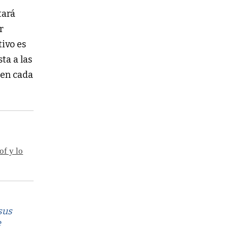
tará
r
etivo es
ta a las
 en cada
of y lo
sus
e