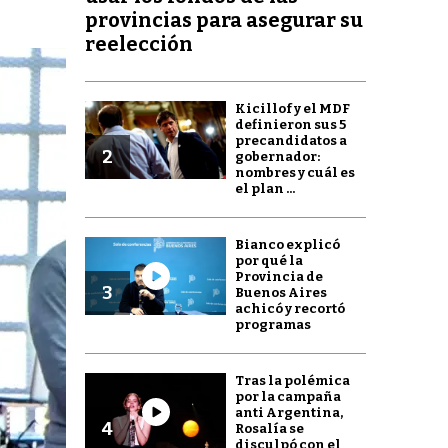
provincias para asegurar su
reelección
Kicillof y el MDF
definieron sus 5
precandidatos a
2
gobernador:
nombres y cuál es
el plan ...
Bianco explicó
por qué la
Provincia de
3
Buenos Aires
achicó y recortó
programas
Tras la polémica
por la campaña
anti Argentina,
4
Rosalía se
disculpó con el