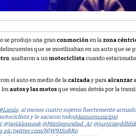
go se produjo una gran
conmoción
en la
zona céntri
o delincuentes que se movilizaban en un auto que se
stro
, asaltaron a un
motociclista
cuando estacionaba
ron el auto en medio de la
calzada
y para
alcanzar
a
 los
autos y las motos
que venían detrás por la trans
#Lanús
: al menos cuatro sujetos fuertemente armad
motociclista y le sacaron todo
@lanusmunicipio
z
@JaviAlonsook
@MinSeguridad_Ar
@justiciayddhh
s
pic.twitter.com/NJW91SoRRo