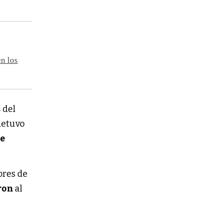
n los
 del
detuvo
e
ores de
ron
al