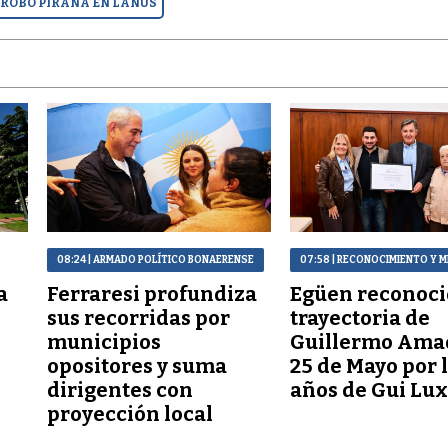
ROBO PIRAÑA EN LANÚS
08:24
| ARMADO POLÍTICO BONAERENSE
07:58
| RECONOCIMIENTO Y M
a
Ferraresi profundiza
Egüen reconoci
sus recorridas por
trayectoria de
municipios
Guillermo Ama
opositores y suma
25 de Mayo por 
dirigentes con
años de Gui Lu
proyección local