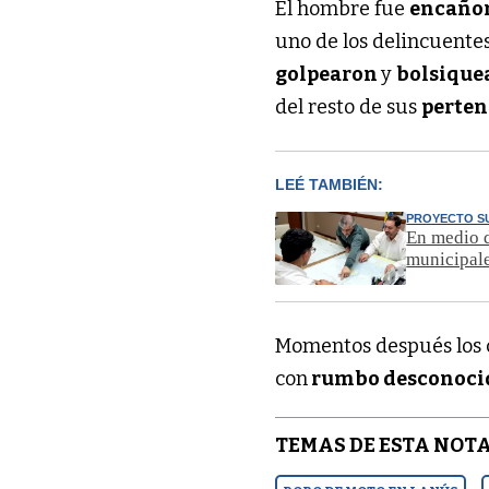
El hombre fue
encaño
uno de los delincuente
golpearon
y
bolsique
del resto de sus
perten
LEÉ TAMBIÉN:
PROYECTO S
En medio d
municipale
Momentos después los c
con
rumbo desconoci
TEMAS DE ESTA NOTA