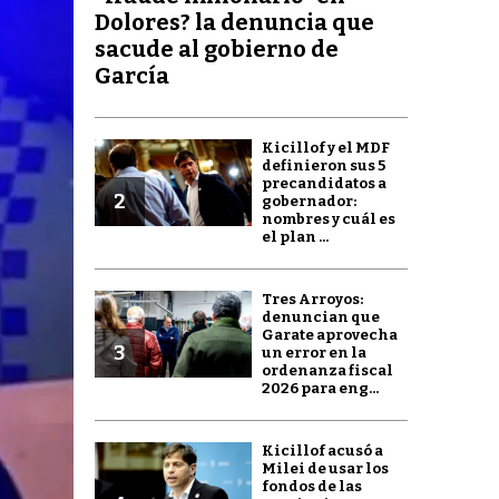
Dolores? la denuncia que
sacude al gobierno de
García
Kicillof y el MDF
definieron sus 5
precandidatos a
2
gobernador:
nombres y cuál es
el plan ...
Tres Arroyos:
denuncian que
Garate aprovecha
3
un error en la
ordenanza fiscal
2026 para eng...
Kicillof acusó a
Milei de usar los
fondos de las