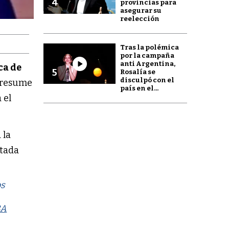
4
provincias para
asegurar su
reelección
Tras la polémica
por la campaña
anti Argentina,
ca de
5
Rosalía se
disculpó con el
 presume
país en el...
 el
 la
itada
os
BA