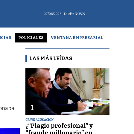
07/08/2026
- Edición Nº3599
CIAS
POLICIALES
VENTANA EMPRESARIAL
LAS MÁS LEÍDAS
1
ionaba.
GRAVE ACUSACIÓN
¿“Plagio profesional” y
“fraude millonario” en