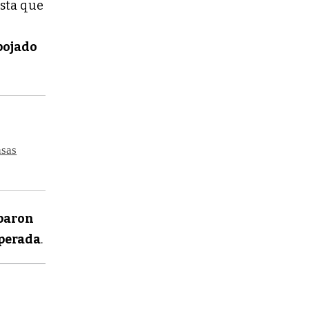
asta que
pojado
asas
paron
perada
.