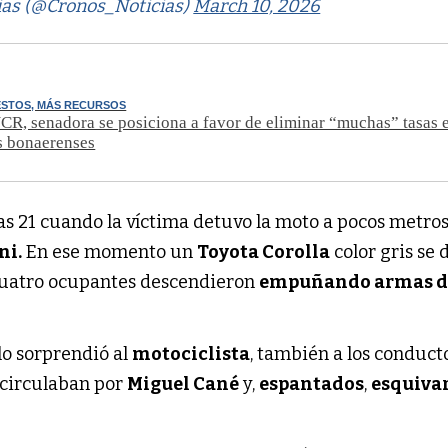
ias (@Cronos_Noticias)
March 10, 2026
ESTOS, MÁS RECURSOS
CR, senadora se posiciona a favor de eliminar “muchas” tasas e
s bonaerenses
as 21 cuando la víctima detuvo la moto a pocos metros
ni.
En ese momento un
Toyota Corolla
color gris se 
 cuatro ocupantes descendieron
empuñando armas d
lo sorprendió al
motociclista
, también a los conduct
 circulaban por
Miguel Cané
y,
espantados
,
esquiva