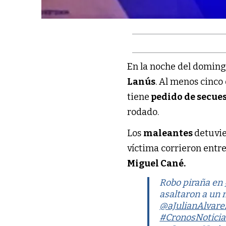
En la noche del domin
Lanús
. Al menos cinc
tiene
pedido de secue
rodado.
Los
maleantes
detuvie
víctima corrieron entre
Miguel Cané.
Robo piraña en
asaltaron a un 
@aJulianAlvare
#CronosNoticia