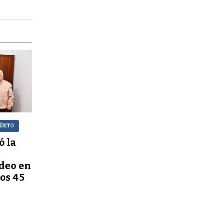
ÉRITO
ó la
deo en
los 45
x