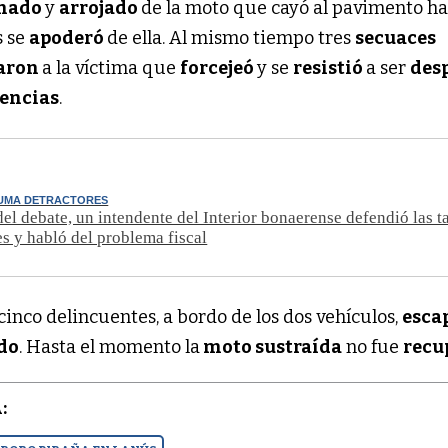
nado
y
arrojado
de la moto que cayó al pavimento h
s se
apoderó
de ella. Al mismo tiempo tres
secuaces
aron
a la víctima que
forcejeó
y se
resistió
a ser
des
encias
.
UMA DETRACTORES
el debate, un intendente del Interior bonaerense defendió las t
s y habló del problema fiscal
inco delincuentes, a bordo de los dos vehículos,
esca
do
. Hasta el momento la
moto sustraída
no fue
recu
: