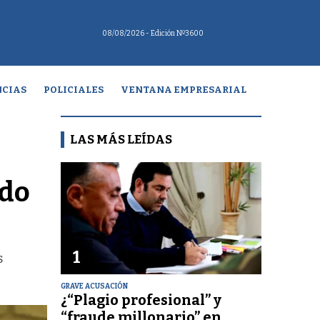
08/08/2026
- Edición Nº3600
CIAS
POLICIALES
VENTANA EMPRESARIAL
LAS MÁS LEÍDAS
ndo
1
s
GRAVE ACUSACIÓN
¿“Plagio profesional” y
“fraude millonario” en