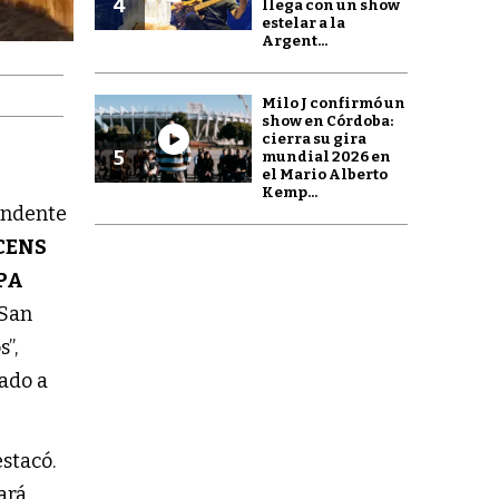
4
llega con un show
estelar a la
Argent...
Milo J confirmó un
show en Córdoba:
cierra su gira
5
mundial 2026 en
el Mario Alberto
Kemp...
tendente
CENS
PA
 San
”,
zado a
estacó.
ará