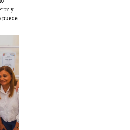
lo
eron y
ue puede