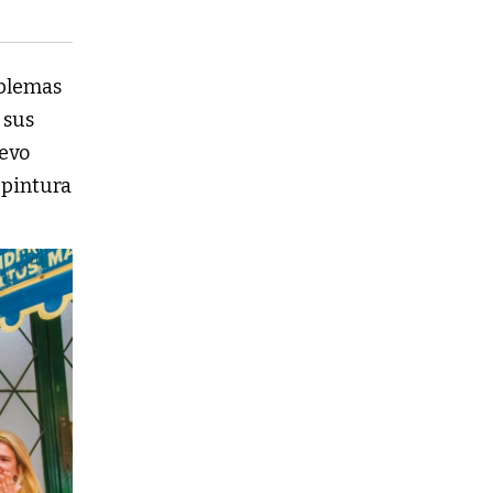
oblemas
 sus
uevo
, pintura