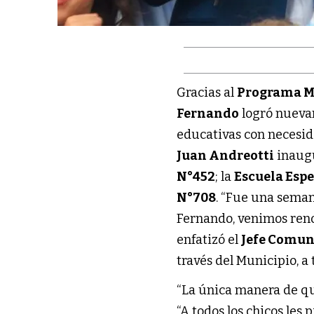
Gracias al
Programa Mu
Fernando
logró nuevam
educativas con necesid
Juan Andreotti
inaugu
N°452
; la
Escuela Espe
N°708
. “Fue una sema
Fernando, venimos renov
enfatizó el
Jefe Comun
través del Municipio, a 
“La única manera de que
“A todos los chicos les