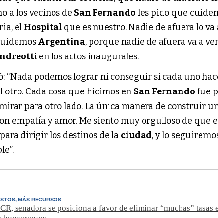
mo a los vecinos de
San Fernando
les pido que cuide
ria, el
Hospital
que es nuestro. Nadie de afuera lo va
 cuidemos
Argentina
, porque nadie de afuera va a ven
ndreotti
en los actos inaugurales.
ó: “Nada podemos lograr ni conseguir si cada uno hac
el otro. Cada cosa que hicimos en
San Fernando
fue p
 mirar para otro lado. La única manera de construir u
con empatía y amor. Me siento muy orgulloso de que e
ara dirigir los destinos de la
ciudad
, y lo seguiremo
le”.
ESTOS, MÁS RECURSOS
CR, senadora se posiciona a favor de eliminar “muchas” tasas e
s bonaerenses