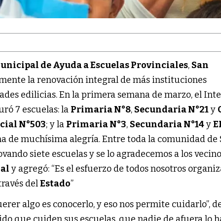
nicipal de Ayuda a Escuelas Provinciales
,
San
ente la renovación integral de más instituciones
ades edilicias. En la primera semana de marzo, el In
ró 7 escuelas: la
Primaria N°8
,
Secundaria N°21
y
cial N°503
; y la
Primaria N°3
,
Secundaria N°14
y
E
na de muchísima alegría. Entre toda la comunidad de
ando siete escuelas y se lo agradecemos a los vecinos
al
y agregó: “Es el esfuerzo de todos nosotros organi
través del
Estado
”
rer algo es conocerlo, y eso nos permite cuidarlo”, d
 pido que cuiden sus escuelas, que nadie de afuera lo h