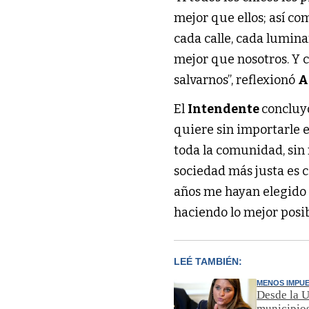
mejor que ellos; así co
cada calle, cada lumina
mejor que nosotros. Y
salvarnos”, reflexionó
A
El
Intendente
concluy
quiere sin importarle 
toda la comunidad, sin
sociedad más justa es 
años me hayan elegido p
haciendo lo mejor posib
LEÉ TAMBIÉN:
MENOS IMPU
Desde la U
municipio