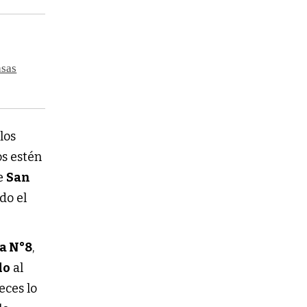
asas
los
os estén
de
San
do el
a N°8
,
do
al
eces lo