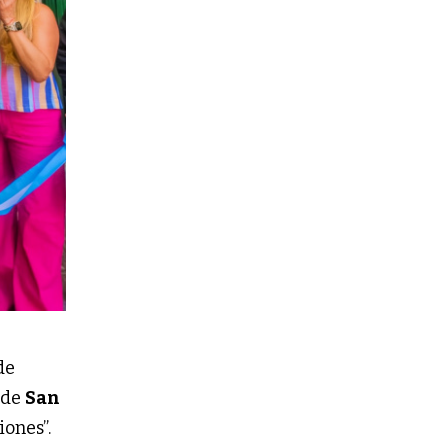
de
o de
San
ones”.