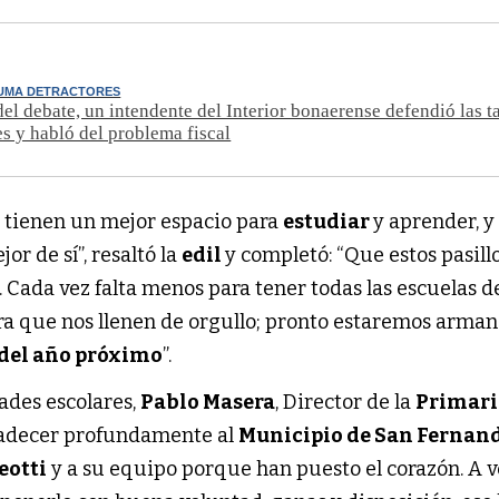
UMA DETRACTORES
el debate, un intendente del Interior bonaerense defendió las t
s y habló del problema fiscal
 tienen un mejor espacio para
estudiar
y aprender, y 
or de sí”, resaltó la
edil
y completó: “Que estos pasill
ía. Cada vez falta menos para tener todas las escuelas 
a que nos llenen de orgullo; pronto estaremos arman
del año próximo
”.
ades escolares,
Pablo Masera
, Director de la
Primari
radecer profundamente al
Municipio de San Fernan
eotti
y a su equipo porque han puesto el corazón. A v