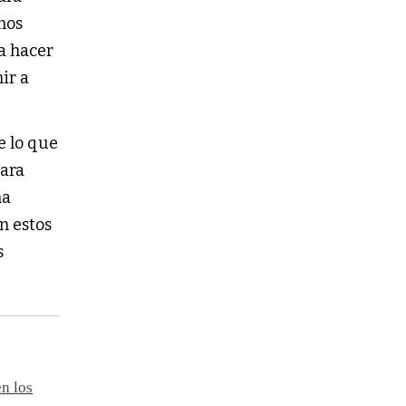
mos
 a hacer
ir a
e lo que
ara
na
n estos
s
n los