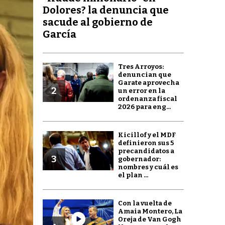
Dolores? la denuncia que
sacude al gobierno de
García
Tres Arroyos:
denuncian que
Garate aprovecha
2
un error en la
ordenanza fiscal
2026 para eng...
Kicillof y el MDF
definieron sus 5
precandidatos a
3
gobernador:
nombres y cuál es
el plan ...
Con la vuelta de
Amaia Montero, La
Oreja de Van Gogh