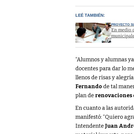
LEÉ TAMBIÉN:
PROYECTO S
En medio d
municipale
“Alumnos y alumnas ya
docentes para dar lo mej
llenos de risas y alegr
Fernando
de tal maner
plan de
renovaciones 
En cuanto a las autorid
manifestó: “Quiero ag
Intendente
Juan Andr