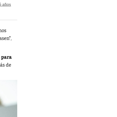
5 años
nos
asen",
 para
ás de