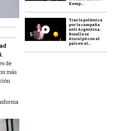
Kemp...
Tras la polémica
por la campaña
anti Argentina,
5
Rosalía se
disculpó con el
país en el...
dad
i
,
es de
con más
ación
nsforma