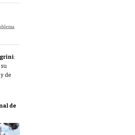
roblema
egrini
:
 su
 y de
nal de