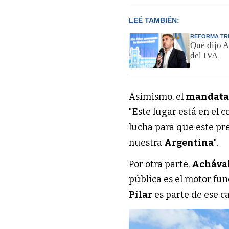
LEÉ TAMBIÉN:
REFORMA TR
Qué dijo A
del IVA
Asimismo, el
mandatar
"Este lugar está en el 
lucha para que este pre
nuestra
Argentina
".
Por otra parte,
Acháva
pública es el motor fu
Pilar
es parte de ese c