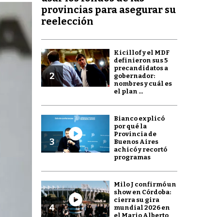
provincias para asegurar su
reelección
Kicillof y el MDF
definieron sus 5
precandidatos a
2
gobernador:
nombres y cuál es
el plan ...
Bianco explicó
por qué la
Provincia de
3
Buenos Aires
achicó y recortó
programas
Milo J confirmó un
show en Córdoba:
cierra su gira
4
mundial 2026 en
el Mario Alberto