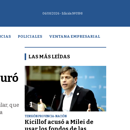
06/08/2026
- Edición Nº3598
CIAS
POLICIALES
VENTANA EMPRESARIAL
LAS MÁS LEÍDAS
guró
1
lar, que
ta
TENSIÓN PROVINCIA-NACIÓN
Kicillof acusó a Milei de
usar los fondos de las