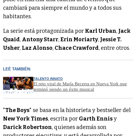
cambiará para siempre el mundo y a todos sus
habitantes.
La serie está protagonizada por
Karl Urban
,
Jack
Quaid
,
Antony Starr
,
Erin Moriarty
,
Jessie T.
Usher
,
Laz Alonso
,
Chace Crawford
, entre otros.
LEÉ TAMBIÉN:
TALENTO INNATO
El reto viral de María Becerra en Nueva York que
terminó siendo un éxito musical
"
The Boys
" se basa en la historieta y bestseller del
New York Times
, escrita por
Garth Ennis
y
Darick Robertson
, quienes además son
productores ejecutivos, y está desarrollada por