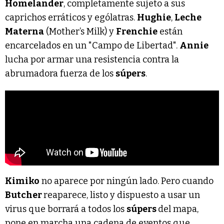
Homelander
, completamente sujeto a sus
caprichos erráticos y ególatras.
Hughie
,
Leche
Materna
(Mother’s Milk) y
Frenchie
están
encarcelados en un "Campo de Libertad".
Annie
lucha por armar una resistencia contra la
abrumadora fuerza de los
súpers
.
Kimiko
no aparece por ningún lado. Pero cuando
Butcher
reaparece, listo y dispuesto a usar un
virus que borrará a todos los
súpers
del mapa,
pone en marcha una cadena de eventos que