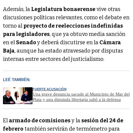
Además, la
Legislatura bonaerense
vive otras
discusiones políticas relevantes, como el debate en
torno al
proyecto de reelecciones indefinidas
para legisladores
, que ya obtuvo media sanción
en el
Senado
y deberá discutirse en la
Cámara
Baja
, aunque ha estado atravesado por disputas
internas entre sectores del justicialismo.
LEÉ TAMBIÉN:
FUERTE ACUSACIÓN
Una grave denuncia sacude al Municipio de Mar del
Plata y una diputada libertaria salió a la defensa
El
armado de comisiones
y la
sesión del 24 de
febrero
también servirán de termómetro para