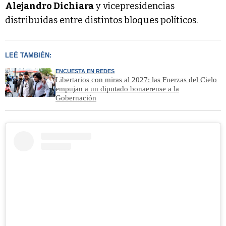
Alejandro Dichiara
y vicepresidencias
distribuidas entre distintos bloques políticos.
LEÉ TAMBIÉN:
ENCUESTA EN REDES
Libertarios con miras al 2027: las Fuerzas del Cielo
empujan a un diputado bonaerense a la
Gobernación