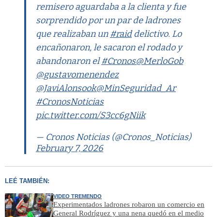
remisero aguardaba a la clienta y fue
sorprendido por un par de ladrones
que realizaban un
#raid
delictivo. Lo
encañonaron, le sacaron el rodado y
abandonaron el
#Cronos
@MerloGob
@gustavomenendez
@JaviAlonsook
@MinSeguridad_Ar
#CronosNoticias
pic.twitter.com/S3cc6gNiik
— Cronos Noticias (@Cronos_Noticias)
February 7, 2026
LEÉ TAMBIÉN:
VIDEO TREMENDO
Experimentados ladrones robaron un comercio en
General Rodríguez y una nena quedó en el medio