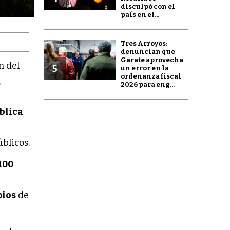
disculpó con el
país en el...
Tres Arroyos:
denuncian que
Garate aprovecha
ón del
5
un error en la
ordenanza fiscal
,
2026 para eng...
blica
blicos.
100
pios
de