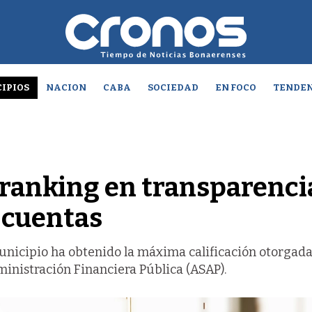
IPIOS
NACION
CABA
SOCIEDAD
EN FOCO
TENDEN
l ranking en transparenci
e cuentas
unicipio ha obtenido la máxima calificación otorgada
inistración Financiera Pública (ASAP).