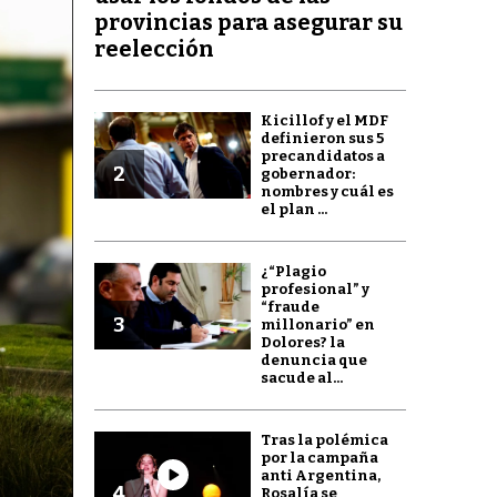
provincias para asegurar su
reelección
Kicillof y el MDF
definieron sus 5
precandidatos a
2
gobernador:
nombres y cuál es
el plan ...
¿“Plagio
profesional” y
“fraude
3
millonario” en
Dolores? la
denuncia que
sacude al...
Tras la polémica
por la campaña
anti Argentina,
4
Rosalía se