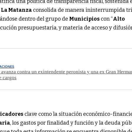
tifica una política de transparencia fiscal, sostenida 
e
La Matanza
consolida de manera ininterrumpida tr
onándose dentro del grupo de
Municipios
con “
Alto
ecución presupuestaria, y materia de acceso y difusió
SACIONES
a avanza contra un exintendente peronista y una ex Gran Herm
de cargos
dicadores
clave como la situación económico-financie
aria
, los gastos por finalidad y función y la deuda púb
que toda esta información se encuentra disponible d