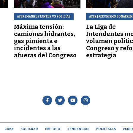
AYER
| MANIFESTANTES VS POLICÍAS
AYER
| PERONISMO BONAEREN
Máxima tensión:
La Liga de
a
camiones hidrantes,
Intendentes mo
gas pimienta e
volumen polític
incidentes a las
Congreso y refo
afueras del Congreso
estrategia
CABA
SOCIEDAD
EN FOCO
TENDENCIAS
POLICIALES
VENT