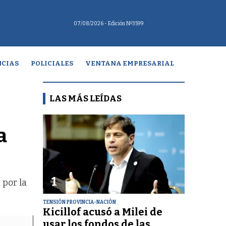
07/08/2026
- Edición Nº3599
CIAS
POLICIALES
VENTANA EMPRESARIAL
LAS MÁS LEÍDAS
a
1
 por la
TENSIÓN PROVINCIA-NACIÓN
Kicillof acusó a Milei de
usar los fondos de las