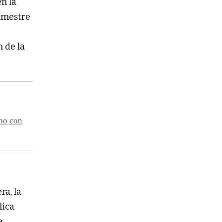
en la
imestre
n de la
ano con
ra, la
lica
e