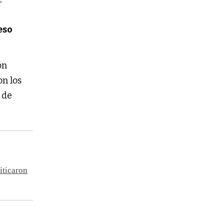
eso
ón
on los
 de
iticaron