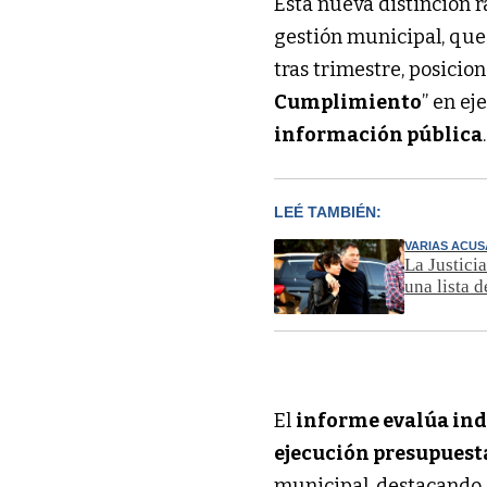
Esta nueva distinción ra
gestión municipal, qu
tras trimestre, posici
Cumplimiento
” en ej
información pública
.
LEÉ TAMBIÉN:
VARIAS ACU
La Justici
una lista 
El
informe evalúa in
ejecución presupuest
municipal, destacando 