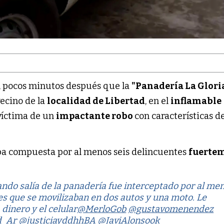
, pocos minutos después que la
"Panadería La Glori
vecino de la
localidad de Libertad
, en el
inflamable
 víctima de un
impactante robo
con características d
ba compuesta por al menos seis delincuentes
fuerte
ando salía de la panadería fue interceptado por al me
es que se movilizaban en dos autos y una moto. Le
 dinero y el celular
@MerloGob
@gustavomenendez
d_Ar
@justiciayddhhBA
@JaviAlonsook