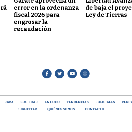
Garate aprovecha un
Libertad Avanz
erá
error en la ordenanza
de baja el proy
fiscal 2026 para
Ley de Tierras
engrosar la
recaudación
CABA
SOCIEDAD
EN FOCO
TENDENCIAS
POLICIALES
VENT
PUBLICITAR
QUIÉNES SOMOS
CONTACTO