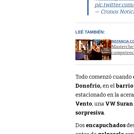
pic.twitter.co
— Cronos Notic
LEÉ TAMBIÉN:
INSTANCIA C
Masterchef
competenc
Todo comenzó cuando e
Donofrio,
en el
barrio
estacionado en la acer
Vento
, una
VW Suran
sorpresiva
.
Dos
encapuchados
de