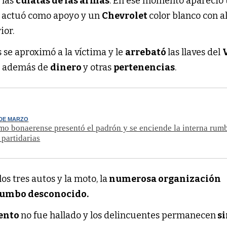
 las
culatas de las armas
. En ese momento apareció
 actuó como apoyo y un
Chevrolet
color blanco con 
ior.
 se aproximó a la víctima y le
arrebató
las llaves del
vó además de
dinero
y otras
pertenencias
.
 DE MARZO
mo bonaerense presentó el padrón y se enciende la interna rumb
 partidarias
os tres autos y la moto, la
numerosa organización
umbo desconocido.
ento
no fue hallado y los delincuentes permanecen
si