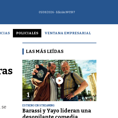
05/08/2026
- Edición Nº3597
CIAS
POLICIALES
VENTANA EMPRESARIAL
LAS MÁS LEÍDAS
ras
1
ESTRENO EN STREAMING
 se
Barassi y Yayo lideran una
desopilante comedia