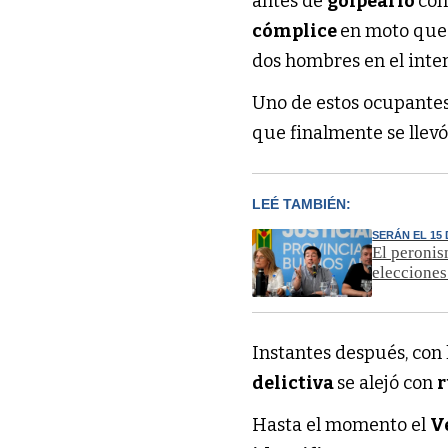
antes de
golpearlo
con
cómplice
en moto que
dos hombres en el inter
Uno de estos ocupantes
que finalmente se lle
LEÉ TAMBIÉN:
SERÁN EL 15
El peronis
elecciones
Instantes después, con l
delictiva
se alejó con
r
Hasta el momento el
V