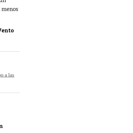
 un
al menos
Vento
o a las
n