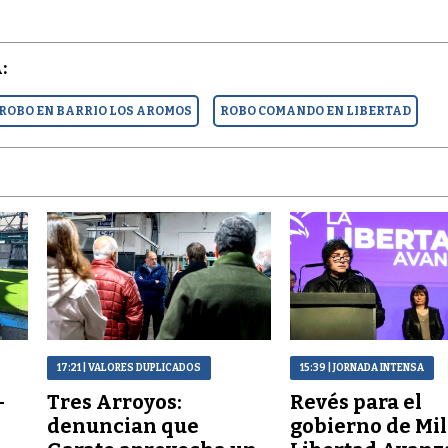
:
ROBO EN BARRIO LOS AROMOS
ROBO COMANDO EN LIBERTAD
17:21
| VALORES DUPLICADOS
15:39
| JORNADA INTENSA
–
Tres Arroyos:
Revés para el
denuncian que
gobierno de Mil