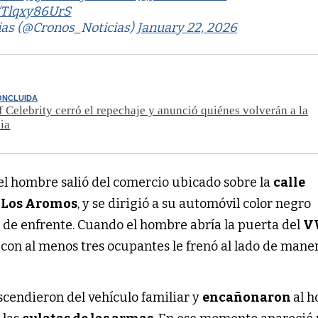
m/Tlqxy86UrS
ias (@Cronos_Noticias)
January 22, 2026
ONCLUIDA
 Celebrity cerró el repechaje y anunció quiénes volverán a la
ia
l hombre salió del comercio ubicado sobre la
calle
 Los Aromos
, y se dirigió a su automóvil color negro
a de enfrente. Cuando el hombre abría la puerta del
V
con al menos tres ocupantes le frenó al lado de mane
scendieron del vehículo familiar y
encañonaron
al 