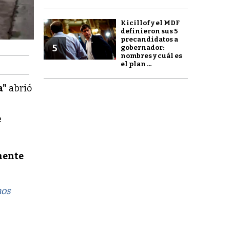
Kicillof y el MDF
definieron sus 5
precandidatos a
5
gobernador:
nombres y cuál es
el plan ...
a"
abrió
e
mente
nos