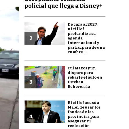
policial que llega a Disney+
De cara al 2027:
Kicillof
profundiza su
2
agenda
internacional y
participará de una
cumbre ...
Culatazos y un
disparo para
robarle el auto en
3
Esteban
Echeverría
Kicillof acusó a
Milei de usar los
fondos de las
4
provincias para
asegurar su
reelección