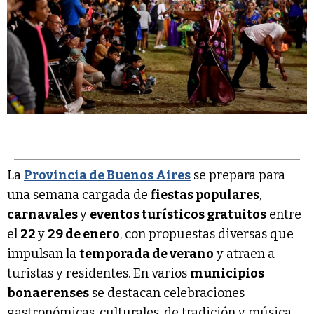
La
Provincia de Buenos Aires
se prepara para
una semana cargada de
fiestas populares
,
carnavales
y
eventos turísticos gratuitos
entre
el
22
y
29 de enero
, con propuestas diversas que
impulsan la
temporada de verano
y atraen a
turistas y residentes. En varios
municipios
bonaerenses
se destacan celebraciones
gastronómicas, culturales, de tradición y música