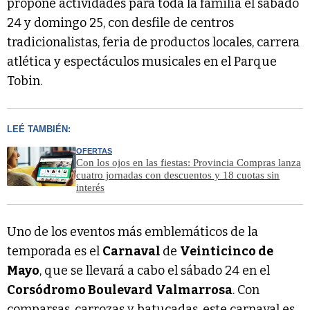
propone actividades para toda la familia el sábado
24 y domingo 25, con desfile de centros
tradicionalistas, feria de productos locales, carrera
atlética y espectáculos musicales en el Parque
Tobin.
LEÉ TAMBIÉN:
OFERTAS
Con los ojos en las fiestas: Provincia Compras lanza
cuatro jornadas con descuentos y 18 cuotas sin
interés
Uno de los eventos más emblemáticos de la
temporada es el
Carnaval
de
Veinticinco de
Mayo
, que se llevará a cabo el sábado 24 en el
Corsódromo Boulevard
Valmarrosa
. Con
comparsas, carrozas y batucadas, este carnaval es