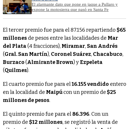
El alarmante dato que pone en jaque a Pullaro y
expone la motosierra que pasó en Santa Fe
El tercer premio fue para el 87.156 repartiendo
$65
millones
de pesos entre las localidades de
Mar
del Plata
(4 fracciones),
Miramar
,
San Andrés
(
Gral. San Martín
),
Coronel Suárez
,
Chacabuco
,
Burzaco
(
Almirante Brown
) y
Ezpeleta
(
Quilmes
).
El cuarto premio fue para el
16.155 vendido
entero
en la localidad de
Maipú
con un premio de
$25
millones de pesos
.
El quinto premio fue para el
86.396
. Con un
premio de
$12 millones
, se registró la venta de