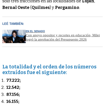
sólo tres fracciones en las localidades de
Luján
,
Bernal Oeste
(
Quilmes
) y
Pergamino
.
LEÉ TAMBIÉN:
EN EL SENADO
Con apoyo opositor y recortes en educación, Milei
logró la aprobación del Presupuesto 2026
La totalidad y el orden de los números
extraídos fue el siguiente:
77.222;
12.542;
87.156;
16.155;