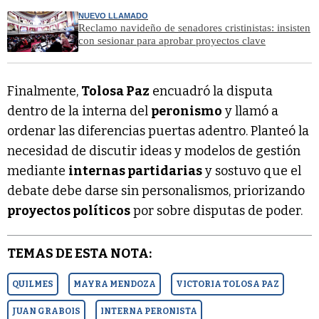
NUEVO LLAMADO
Reclamo navideño de senadores cristinistas: insisten
con sesionar para aprobar proyectos clave
Finalmente,
Tolosa Paz
encuadró la disputa
dentro de la interna del
peronismo
y llamó a
ordenar las diferencias puertas adentro. Planteó la
necesidad de discutir ideas y modelos de gestión
mediante
internas partidarias
y sostuvo que el
debate debe darse sin personalismos, priorizando
proyectos políticos
por sobre disputas de poder.
TEMAS DE ESTA NOTA:
QUILMES
MAYRA MENDOZA
VICTORIA TOLOSA PAZ
JUAN GRABOIS
INTERNA PERONISTA