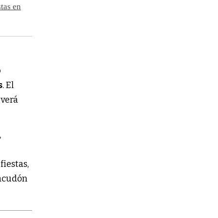
tas en
o
s
. El
verá
,
fiestas,
sacudón