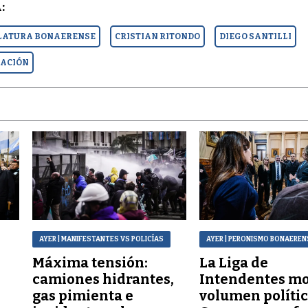
:
LATURA BONAERENSE
CRISTIAN RITONDO
DIEGO SANTILLI
NACIÓN
AYER
| MANIFESTANTES VS POLICÍAS
AYER
| PERONISMO BONAEREN
Máxima tensión:
La Liga de
a
camiones hidrantes,
Intendentes mo
gas pimienta e
volumen polític