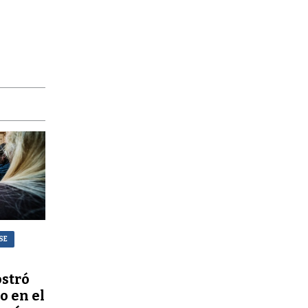
SE
stró
o en el