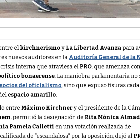
entre el
kirchnerismo
y
La Libertad Avanza
para a
res nuevos auditores en la
Auditoría General de la 
 crisis interna que atraviesa el
PRO
, que amenaza co
político bonaerense
. La maniobra parlamentaria no 
socios del oficialismo
, sino que expuso fisuras cada
del
espacio amarillo
.
do entre
Máximo Kirchner
y el presidente de la Cá
enem
, permitió la designación de
Rita Mónica Alma
hia Pamela Calletti
en una votación realizada de
alificada de “escandalosa” por la oposición, dejó al
P