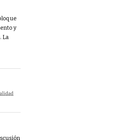
 bloque
iento y
. La
alidad
iscusión