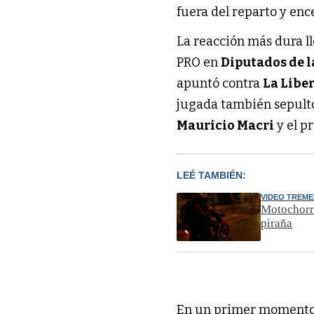
fuera del reparto y enc
La reacción más dura l
PRO en
Diputados de 
apuntó contra
La Libe
jugada también sepultó
Mauricio Macri
y el p
LEÉ TAMBIÉN:
VIDEO TREM
Motochorro
piraña
En un primer momento, 