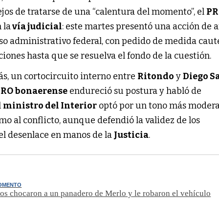
lejos de tratarse de una “calentura del momento”, el
PR
 la
vía judicial
: este martes presentó una acción de
oso administrativo federal, con pedido de medida caut
ciones hasta que se resuelva el fondo de la cuestión.
ás, un cortocircuito interno entre
Ritondo
y
Diego Sa
RO bonaerense
endureció su postura y habló de
l
ministro del Interior
optó por un tono más moder
o al conflicto, aunque defendió la validez de los
el desenlace en manos de la
Justicia
.
MOMENTO
s chocaron a un panadero de Merlo y le robaron el vehículo