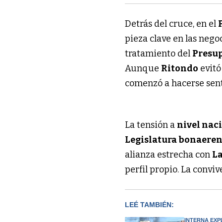
Detrás del cruce, en el
pieza clave en las nego
tratamiento del
Presu
Aunque
Ritondo
evitó
comenzó a hacerse sent
La tensión a
nivel nac
Legislatura bonaere
alianza estrecha con
La
perfil propio. La conviv
LEÉ TAMBIÉN:
INTERNA EXP