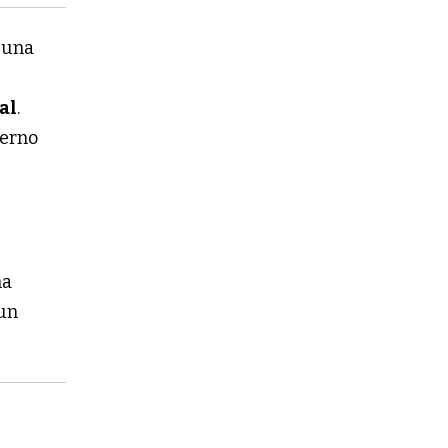
 una
al
.
terno
na
 un