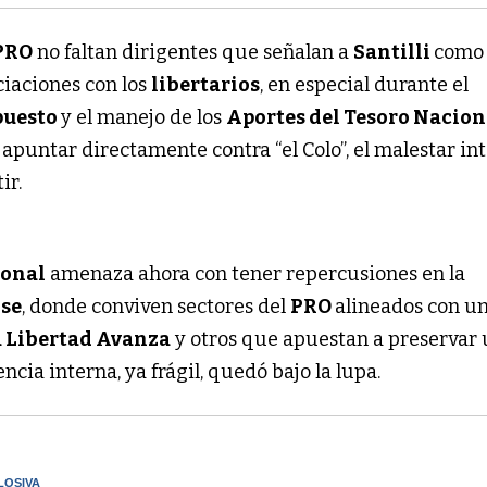
PRO
no faltan dirigentes que señalan a
Santilli
como
ciaciones con los
libertarios
, en especial durante el
puesto
y el manejo de los
Aportes del Tesoro Nacion
 apuntar directamente contra “el Colo”, el malestar in
ir.
ional
amenaza ahora con tener repercusiones en la
nse
, donde conviven sectores del
PRO
alineados con u
 Libertad Avanza
y otros que apuestan a preservar
encia interna, ya frágil, quedó bajo la lupa.
LOSIVA