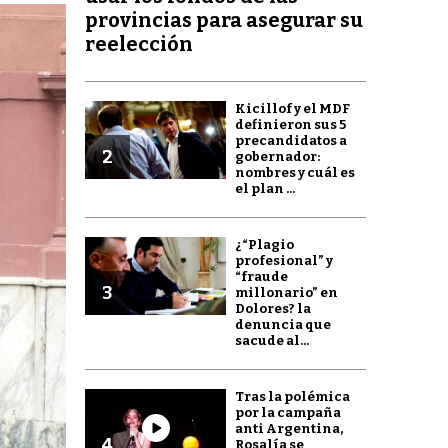
provincias para asegurar su
reelección
Kicillof y el MDF
definieron sus 5
precandidatos a
2
gobernador:
nombres y cuál es
el plan ...
¿“Plagio
profesional” y
“fraude
3
millonario” en
Dolores? la
denuncia que
sacude al...
Tras la polémica
por la campaña
anti Argentina,
4
Rosalía se