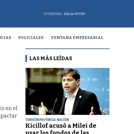
07/08/2026
- Edición Nº3599
CIAS
POLICIALES
VENTANA EMPRESARIAL
LAS MÁS LEÍDAS
1
to en el
mpactar
TENSIÓN PROVINCIA-NACIÓN
Kicillof acusó a Milei de
usar los fondos de las