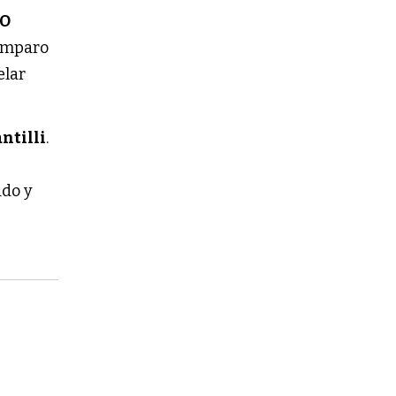
O
 amparo
elar
ntilli
.
ado y