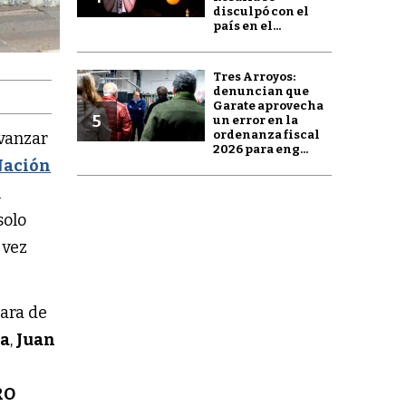
disculpó con el
país en el...
Tres Arroyos:
denuncian que
Garate aprovecha
5
un error en la
ordenanza fiscal
vanzar
2026 para eng...
Nación
n
solo
 vez
mara de
da
,
Juan
RO