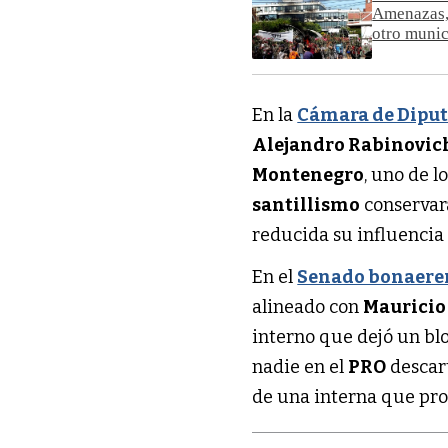
Amenazas, 
otro muni
En la
Cámara de Diput
Alejandro Rabinovic
Montenegro
, uno de l
santillismo
conserva
reducida su influencia 
En el
Senado bonaere
alineado con
Mauricio
interno que dejó un blo
nadie en el
PRO
descart
de una interna que pro