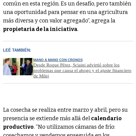
común en esta región. Es un desafío, pero también
una oportunidad para pensar en una agricultura
más diversa y con valor agregado”, agrega la
propietaria de la iniciativa
.
LEÉ TAMBIÉN:
MANO A MANO CON CRONOS
Desde Roque Pérez, Sciaini advirtió sobre los
problemas que causa el ahogo y el ajuste financiero
de Milei
La cosecha se realiza entre marzo y abril, pero su
presencia se extiende más allá del
calendario
productivo
. “No utilizamos cámaras de frío:
cosechamos y vendemos enseguida en los