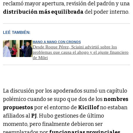
reclamó mayor apertura, revisión del padrón y una
distribución más equilibrada
del poder interno.
LEÉ TAMBIÉN:
MANO A MANO CON CRONOS
Desde Roque Pérez, Sciaini advirtió sobre los
problemas que causa el ahogo y el ajuste financiero
de Milei
La discusión por los apoderados sumó un capítulo
polémico cuando se supo que dos de los
nombres
propuestos
por el entorno de
Kicillof
no estaban
afiliados al
PJ
. Hubo gestiones de último
momento, pero finalmente debieron ser
reemplazados por
funcionarias provinciales