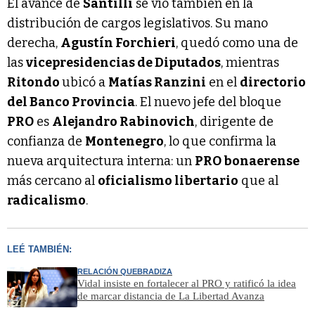
El avance de
Santilli
se vio también en la
distribución de cargos legislativos. Su mano
derecha,
Agustín Forchieri
, quedó como una de
las
vicepresidencias de Diputados
, mientras
Ritondo
ubicó a
Matías Ranzini
en el
directorio
del Banco Provincia
. El nuevo jefe del bloque
PRO
es
Alejandro Rabinovich
, dirigente de
confianza de
Montenegro
, lo que confirma la
nueva arquitectura interna: un
PRO bonaerense
más cercano al
oficialismo libertario
que al
radicalismo
.
LEÉ TAMBIÉN:
RELACIÓN QUEBRADIZA
Vidal insiste en fortalecer al PRO y ratificó la idea
de marcar distancia de La Libertad Avanza