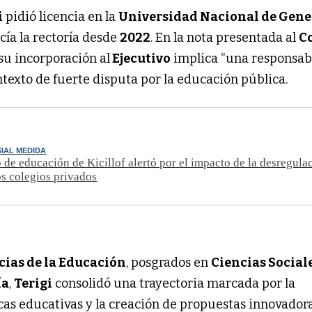
i
pidió licencia en la
Universidad Nacional de Gene
rcía la rectoría desde
2022
. En la nota presentada al
C
 su incorporación al
Ejecutivo
implica “una responsab
ntexto de fuerte disputa por la educación pública.
IAL MEDIDA
o de educación de Kicillof alertó por el impacto de la desregula
os colegios privados
cias de la Educación
, posgrados en
Ciencias Social
ía
,
Terigi
consolidó una trayectoria marcada por la
ticas educativas y la creación de propuestas innovador