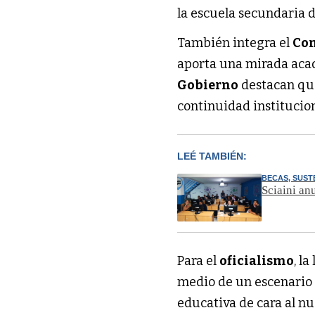
la escuela secundaria 
También integra el
Con
aporta una mirada acadé
Gobierno
destacan qu
continuidad institucion
LEÉ TAMBIÉN:
BECAS, SUST
Sciaini an
Para el
oficialismo
, l
medio de un escenario p
educativa de cara al nu