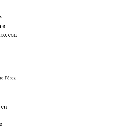
e
 el
ico, con
ue Pérez
 en
e