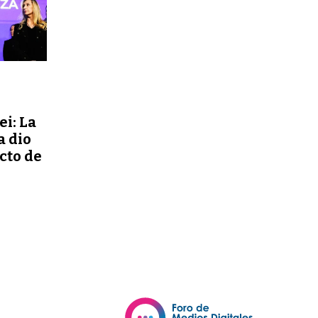
ei: La
a dio
ecto de