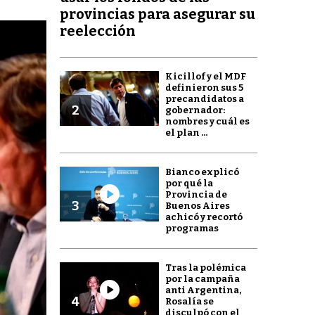
provincias para asegurar su
reelección
Kicillof y el MDF
definieron sus 5
precandidatos a
2
gobernador:
nombres y cuál es
el plan ...
Bianco explicó
por qué la
Provincia de
3
Buenos Aires
achicó y recortó
programas
Tras la polémica
por la campaña
anti Argentina,
4
Rosalía se
disculpó con el