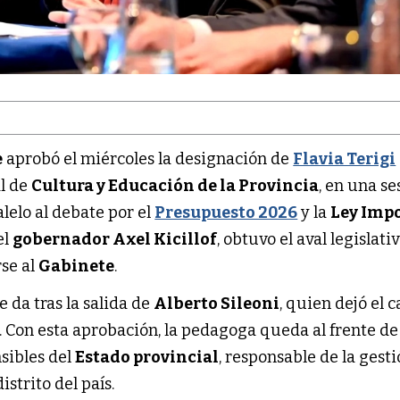
e
aprobó el miércoles la designación de
Flavia Terigi
l de
Cultura y Educación de la Provincia
, en una se
lelo al debate por el
Presupuesto 2026
y la
Ley Impo
el
gobernador Axel Kicillof
, obtuvo el aval legislati
rse al
Gabinete
.
e da tras la salida de
Alberto Sileoni
, quien dejó el 
. Con esta aprobación, la pedagoga queda al frente d
sibles del
Estado provincial
, responsable de la gest
strito del país.