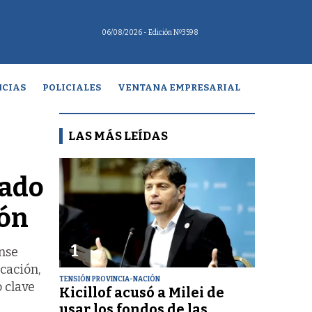
06/08/2026
- Edición Nº3598
CIAS
POLICIALES
VENTANA EMPRESARIAL
LAS MÁS LEÍDAS
nado
ión
1
ense
cación,
TENSIÓN PROVINCIA-NACIÓN
 clave
Kicillof acusó a Milei de
usar los fondos de las