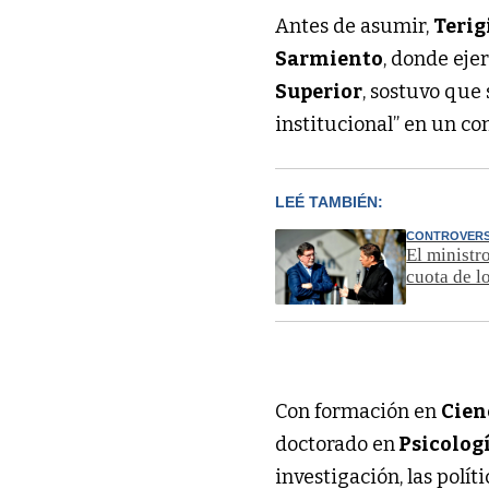
Antes de asumir,
Terig
Sarmiento
, donde eje
Superior
, sostuvo que
institucional” en un co
LEÉ TAMBIÉN:
CONTROVERS
El ministr
cuota de l
Con formación en
Cien
doctorado en
Psicolog
investigación, las polí