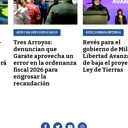
AYER
| VALORES DUPLICADOS
AYER
| JORNADA INTENSA
–
Tres Arroyos:
Revés para el
denuncian que
gobierno de Mil
Garate aprovecha un
Libertad Avanz
erá
error en la ordenanza
de baja el proy
fiscal 2026 para
Ley de Tierras
engrosar la
recaudación