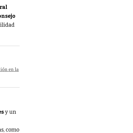
ral
onsejo
ilidad
ción en la
es
y un
as, como