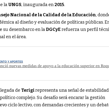
de la
UNGS
, inaugurada en
2015
.
sejo Nacional de la Calidad de la Educación
, dond
mica al diseño y evaluación de políticas públicas. En
e su desembarco en la
DGCyE
refuerza un perfil técn
al en el área.
ENTO Y APORTES
unció nuevas medidas de apoyo a la educación superior en Roq
a llegada de
Terigi
representa una señal de estabilidad
olítico complejo. Su desafío será encarar la gestión
evo ciclo lectivo, con demandas crecientes y un debat