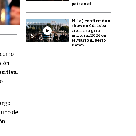
país en el...
Milo J confirmó un
show en Córdoba:
cierra su gira
5
mundial 2026 en
el Mario Alberto
Kemp...
como
sión
sitiva
.
vo
cargo
e uno de
ión