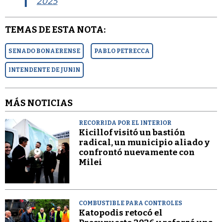
2025
TEMAS DE ESTA NOTA:
SENADO BONAERENSE
PABLO PETRECCA
INTENDENTE DE JUNIN
MÁS NOTICIAS
RECORRIDA POR EL INTERIOR
Kicillof visitó un bastión
radical, un municipio aliado y
confrontó nuevamente con
Milei
COMBUSTIBLE PARA CONTROLES
Katopodis retocó el