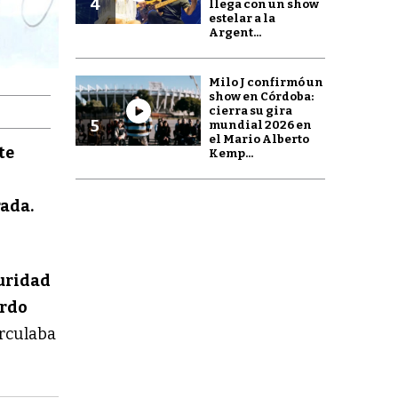
4
llega con un show
estelar a la
Argent...
Milo J confirmó un
show en Córdoba:
cierra su gira
5
mundial 2026 en
el Mario Alberto
te
Kemp...
ada.
guridad
ardo
irculaba