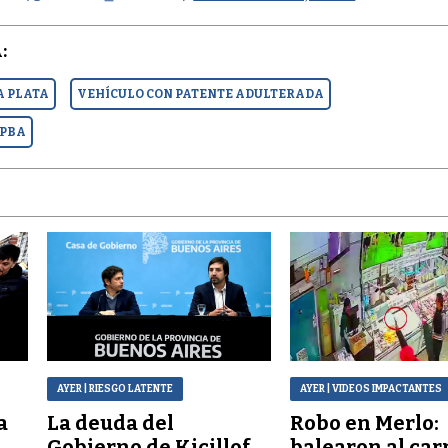
:
A PLATA
VEHÍCULO CON PATENTE ADULTERADA
 PBA
AYER
| RIESGO LATENTE
AYER
| VIDEOS IMPACTANTES
a
La deuda del
Robo en Merlo:
Gobierno de Kicillof
balearon al car