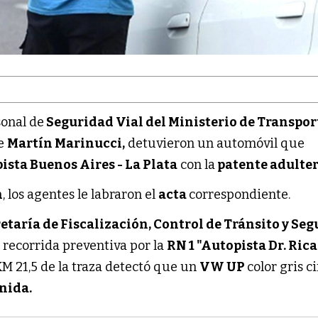
sonal de
Seguridad Vial del Ministerio de Transpor
de
Martín Marinucci,
detuvieron un automóvil que
ista Buenos Aires - La Plata
con la
patente adulter
n
, los agentes le labraron el
acta
correspondiente.
etaría de Fiscalización, Control de Tránsito y Se
 recorrida preventiva por la
RN 1 "Autopista Dr. Ric
l KM 21,5 de la traza detectó que un
VW UP
color gris c
nida.