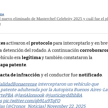
IDA
l nuevo eliminado de Masterchef Celebrity 2025 y cuál fue el p
ó
tes
activaron el
protocolo
para interceptarlo y en bre
la detención del rodado. A continuación
corroborar
ehículo era
legítima
y también constataron la
apa patente
.
l
acta de infracción
y el conductor fue
notificado
.
ialidadBonaerense
interceptaron un vehículo que
a patente adulterada por la Autopista Buenos Aires-La
rtePBA
@JaviAlonsook
@justiciayddhhBA
s
pic.twitter.com/qb9Lu9TqFO
ias (@Cronos_Noticias)
November 22, 2025