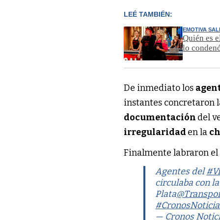
LEÉ TAMBIÉN:
EMOTIVA SAL
Quién es e
lo conden
De inmediato los
agen
instantes concretaron 
documentación
del v
irregularidad
en la
ch
Finalmente labraron e
Agentes del
#V
circulaba con l
Plata
@Transpo
#CronosNoticia
— Cronos Notic