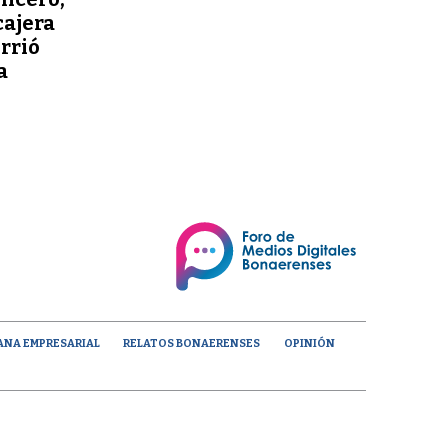
cajera
orrió
a
ANA EMPRESARIAL
RELATOS BONAERENSES
OPINIÓN