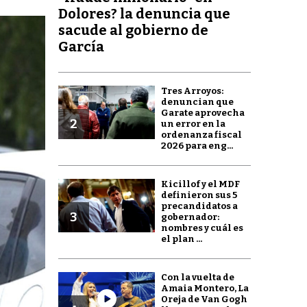
Dolores? la denuncia que
sacude al gobierno de
García
Tres Arroyos:
denuncian que
Garate aprovecha
2
un error en la
ordenanza fiscal
2026 para eng...
Kicillof y el MDF
definieron sus 5
precandidatos a
3
gobernador:
nombres y cuál es
el plan ...
Con la vuelta de
Amaia Montero, La
Oreja de Van Gogh