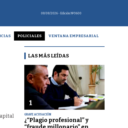
08/08/2026
- Edición Nº3600
CIAS
POLICIALES
VENTANA EMPRESARIAL
LAS MÁS LEÍDAS
1
GRAVE ACUSACIÓN
apital
¿“Plagio profesional” y
“fraude millonario” en