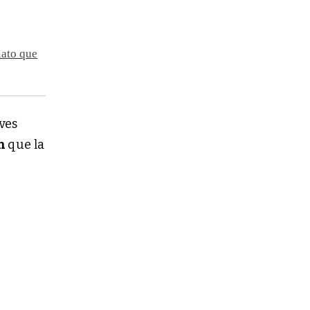
lato que
ves
on
que la