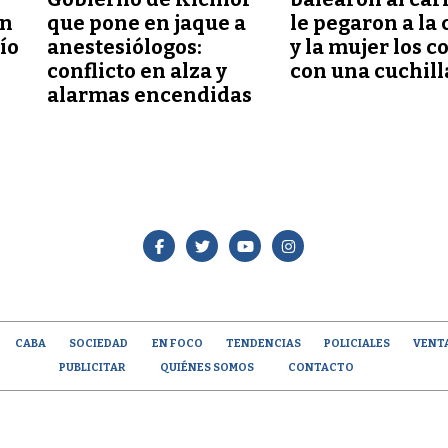
ón
que pone en jaque a
le pegaron a la 
lío
anestesiólogos:
y la mujer los c
conflicto en alza y
con una cuchill
alarmas encendidas
CABA
SOCIEDAD
EN FOCO
TENDENCIAS
POLICIALES
VENT
PUBLICITAR
QUIÉNES SOMOS
CONTACTO