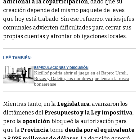
adicional a la coparticipación
, dado que su
creación depende del mismo paquete de leyes
que hoy está trabado. Sin ese refuerzo, varios jefes
comunales advierten dificultades para cerrar sus
propias cuentas y afrontar obligaciones locales.
LEÉ TAMBIÉN:
ESPECULACIONES Y DISCUSIÓN
Kicillof podría abrir el juego en el Bapro: Urreli,
Rozas y Daletto, los nombres que tensan la rosca
bonaerense
Mientras tanto, en la
Legislatura
, avanzaron los
dictámenes del
Presupuesto y la Ley Impositiva
,
pero la
oposición
bloqueó la autorización para
que la
Provincia
tome
deuda por el equivalente
a 3.035 millones de dólares
. La decisión generó