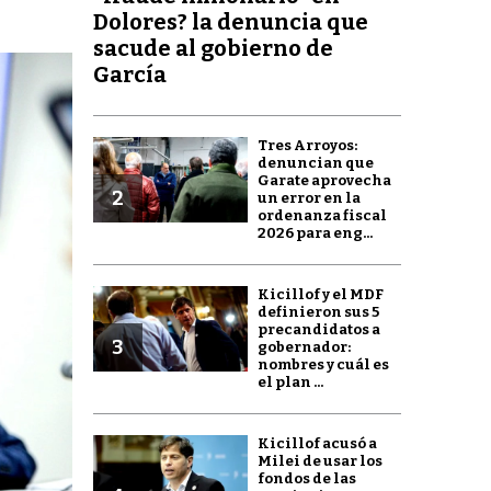
Dolores? la denuncia que
sacude al gobierno de
García
Tres Arroyos:
denuncian que
Garate aprovecha
2
un error en la
ordenanza fiscal
2026 para eng...
Kicillof y el MDF
definieron sus 5
precandidatos a
3
gobernador:
nombres y cuál es
el plan ...
Kicillof acusó a
Milei de usar los
fondos de las