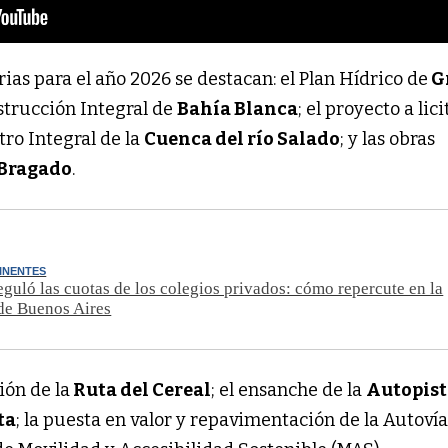
rias para el año 2026 se destacan: el Plan Hídrico de
G
nstrucción Integral de
Bahía Blanca
; el proyecto a lici
ro Integral de la
Cuenca del río Salado
; y las obras
Bragado
.
INENTES
eguló las cuotas de los colegios privados: cómo repercute en la
de Buenos Aires
ón de la
Ruta del Cereal
; el ensanche de la
Autopis
ta
; la puesta en valor y repavimentación de la Autovía 