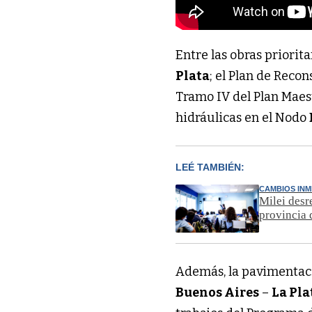
Entre las obras priorita
Plata
; el Plan de Reco
Tramo IV del Plan Maest
hidráulicas en el Nodo
LEÉ TAMBIÉN:
CAMBIOS INM
Milei desr
provincia 
Además, la pavimentaci
Buenos Aires
–
La Pla