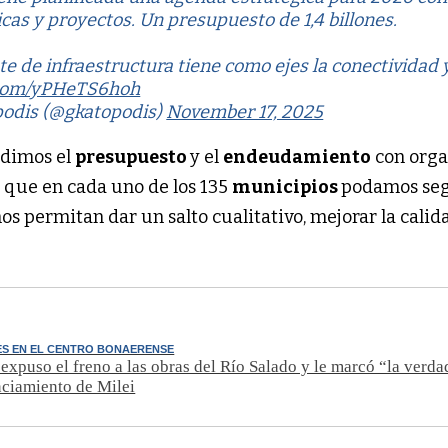
icas y proyectos. Un presupuesto de 1,4 billones.
te de infraestructura tiene como ejes la conectividad 
r.com/yPHeTS6hoh
podis (@gkatopodis)
November 17, 2025
edimos el
presupuesto
y el
endeudamiento
con org
a que en cada uno de los 135
municipios
podamos se
s permitan dar un salto cualitativo, mejorar la calid
ES EN EL CENTRO BONAERENSE
expuso el freno a las obras del Río Salado y le marcó “la verda
nciamiento de Milei