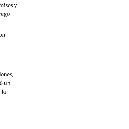
misos y
gregó
con
lones,
26 un
 la