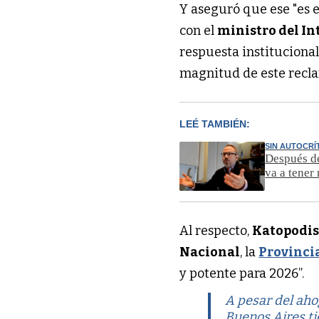
Y aseguró que ese "es 
con el
ministro del In
respuesta instituciona
magnitud de este recla
LEÉ TAMBIÉN:
SIN AUTOCRÍ
Después de
va a tener
Al respecto,
Katopodi
Nacional
, la
Provinci
y potente para 2026”.
A pesar del ahog
Buenos Aires ti