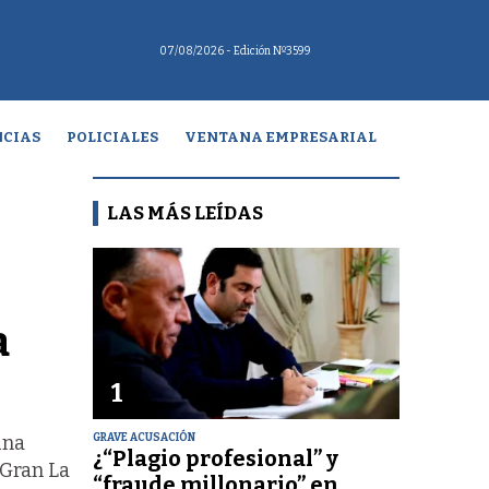
07/08/2026
- Edición Nº3599
CIAS
POLICIALES
VENTANA EMPRESARIAL
LAS MÁS LEÍDAS
a
1
GRAVE ACUSACIÓN
una
¿“Plagio profesional” y
 Gran La
“fraude millonario” en