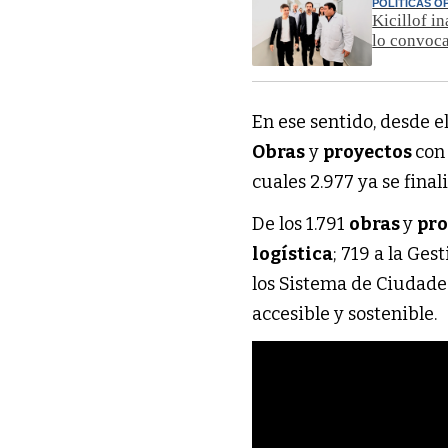
POLÍTICAS O
Kicillof i
lo convoca
En ese sentido, desde e
Obras
y
proyectos
con
cuales 2.977 ya se final
De los 1.791
obras
y
pro
logística
; 719 a la Ge
los Sistema de Ciudades
accesible y sostenible.