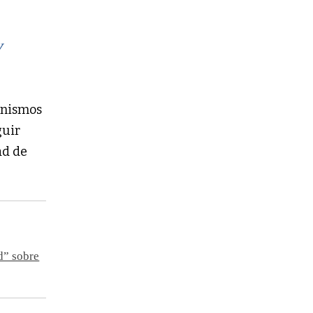
y
anismos
guir
ad de
d” sobre