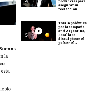
4
provincias para
asegurar su
reelección
Tras la polémica
por la campaña
anti Argentina,
5
Rosalía se
disculpó con el
país en el...
 Buenos
n la
co
,
 esta
pueblo