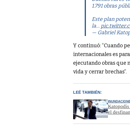
1.791 obras públ
Este plan poten
la…
pic.twitte
— Gabriel Kato
Y continuó: “Cuando p
internacionales es par
ejecutando obras que no
vida y cerrar brechas”.
LEÉ TAMBIÉN:
INUNDACION
Katopodis 
el desfina