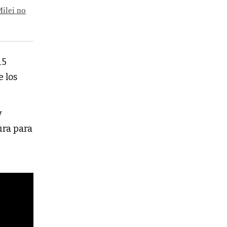
Milei no
15
e los
y
ura para