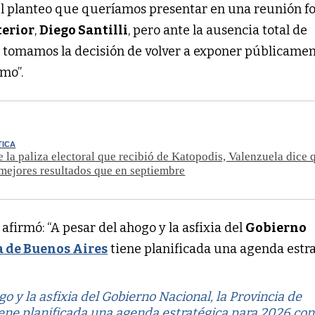
el planteo que queríamos presentar en una reunión f
terior
,
Diego Santilli
, pero ante la ausencia total de
l tomamos la decisión de volver a exponer públicamen
mo”.
TICA
 la paliza electoral que recibió de Katopodis, Valenzuela dice
 mejores resultados que en septiembre
s
afirmó: “A pesar del ahogo y la asfixia del
Gobierno
a de Buenos Aires
tiene planificada una agenda estr
o y la asfixia del Gobierno Nacional, la Provincia de
ene planificada una agenda estratégica para 2026 con