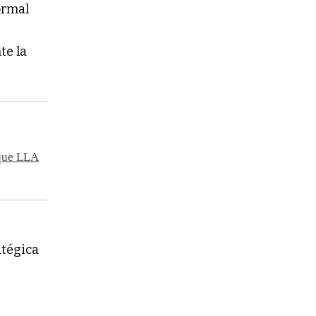
ormal
te la
 que LLA
atégica