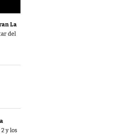
ran La
tar del
ta
2 y los