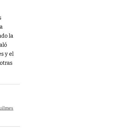
s
ga
ado la
aló
s y el
 otras
Quilmes