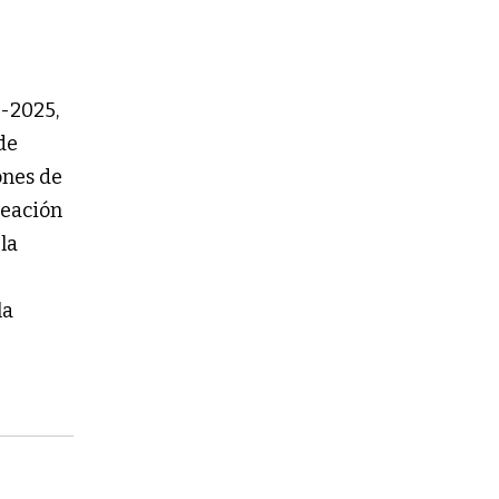
9-2025,
de
iones de
creación
 la
la