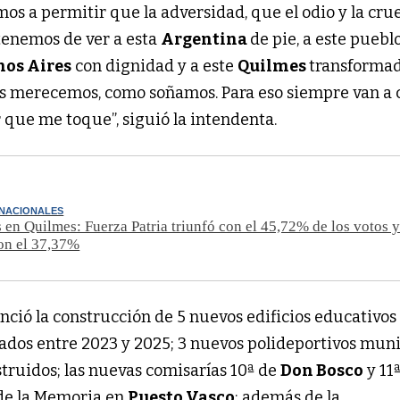
mos a permitir que la adversidad, que el odio y la cru
tenemos de ver a esta
Argentina
de pie, a este pueblo 
nos Aires
con dignidad y a este
Quilmes
transforma
s merecemos, como soñamos. Para eso siempre van a 
 que me toque”, siguió la intendenta.
 NACIONALES
 en Quilmes: Fuerza Patria triunfó con el 45,72% de los votos 
on el 37,37%
ció la construcción de 5 nuevos edificios educativos
zados entre 2023 y 2025; 3 nuevos polideportivos mun
truidos; las nuevas comisarías 10ª de
Don Bosco
y 11
 de la Memoria en
Puesto Vasco
; además de la