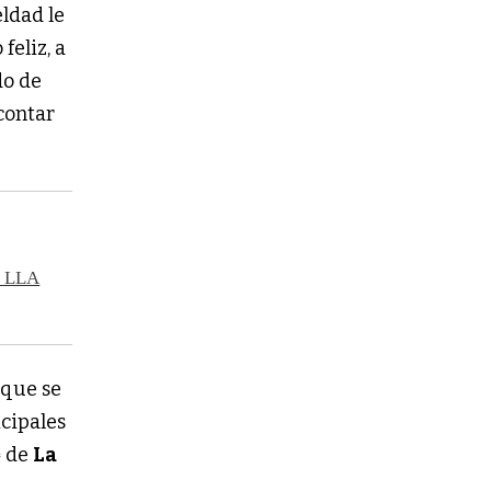
eldad le
feliz, a
do de
contar
y LLA
 que se
icipales
ª de
La