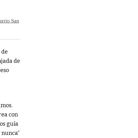
arrio San
 de
ajada de
ceso
imos.
rea con
os guía
r nunca”