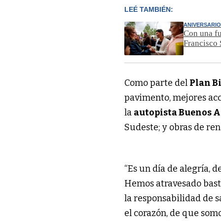
LEÉ TAMBIÉN:
ANIVERSARIO
Con una fu
Francisco
Como parte del
Plan B
pavimento, mejores ac
la
autopista Buenos A
Sudeste; y obras de ren
“Es un día de alegría,
Hemos atravesado basta
la responsabilidad de 
el corazón, de que somo