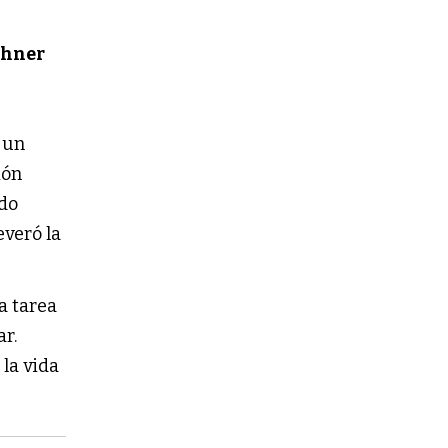
chner
 un
ión
ado
severó la
a tarea
ar.
la vida