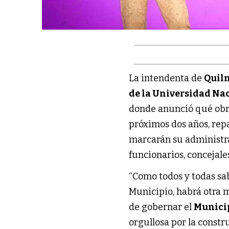
La intendenta de
Quil
de la Universidad Na
donde anunció qué obras
próximos dos años, repa
marcarán su administra
funcionarios, concejale
“Como todos y todas sab
Municipio, habrá otra 
de gobernar el
Munici
orgullosa por la const