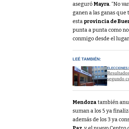
aseguró
Mayra
. “No va
ganen a las ganas que 
esta
provincia de Bue
punta a punta como no
conmigo desde el lugar
LEÉ TAMBIÉN:
ELECCIONES
Resultados
segundo c
Mendoza
también anun
suman a los 5 ya finali
además de los 3 ya cons
Paz
, y el nuevo Centro