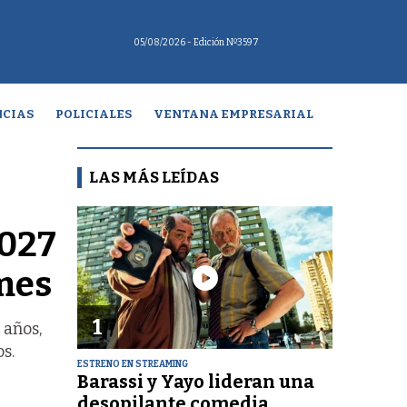
05/08/2026
- Edición Nº3597
CIAS
POLICIALES
VENTANA EMPRESARIAL
LAS MÁS LEÍDAS
2027
lmes
1
 años,
s.
ESTRENO EN STREAMING
Barassi y Yayo lideran una
desopilante comedia