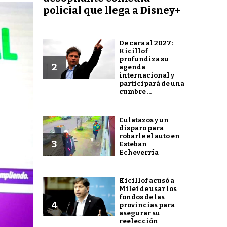
policial que llega a Disney+
De cara al 2027:
Kicillof
profundiza su
2
agenda
internacional y
participará de una
cumbre ...
Culatazos y un
disparo para
robarle el auto en
3
Esteban
Echeverría
Kicillof acusó a
Milei de usar los
fondos de las
4
provincias para
asegurar su
reelección