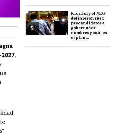
Kicillof y el MDF
definieron sus 5
precandidatos a
5
gobernador:
nombres y cuál es
el plan ...
Magna
5-2027
,
s
que
a
ilidad
te
s"