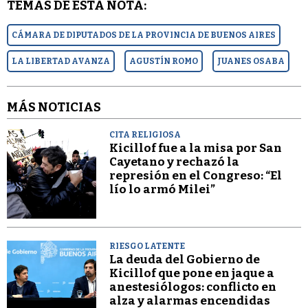
TEMAS DE ESTA NOTA:
CÁMARA DE DIPUTADOS DE LA PROVINCIA DE BUENOS AIRES
LA LIBERTAD AVANZA
AGUSTÍN ROMO
JUANES OSABA
MÁS NOTICIAS
CITA RELIGIOSA
Kicillof fue a la misa por San
Cayetano y rechazó la
represión en el Congreso: “El
lío lo armó Milei”
RIESGO LATENTE
La deuda del Gobierno de
Kicillof que pone en jaque a
anestesiólogos: conflicto en
alza y alarmas encendidas