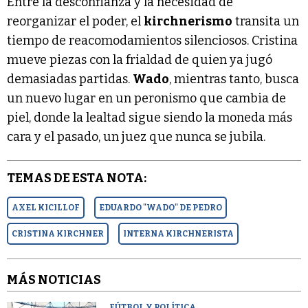
Entre la desconfianza y la necesidad de
reorganizar el poder, el
kirchnerismo
transita un
tiempo de reacomodamientos silenciosos. Cristina
mueve piezas con la frialdad de quien ya jugó
demasiadas partidas.
Wado
, mientras tanto, busca
un nuevo lugar en un peronismo que cambia de
piel, donde la lealtad sigue siendo la moneda más
cara y el pasado, un juez que nunca se jubila.
TEMAS DE ESTA NOTA:
AXEL KICILLOF
EDUARDO "WADO" DE PEDRO
CRISTINA KIRCHNER
INTERNA KIRCHNERISTA
MÁS NOTICIAS
FÚTBOL Y POLÍTICA