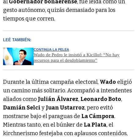
al
Gobernador bonaerense
, fue leída como un
gesto autónomo, quizás demasiado para los
tiempos que corren.
LEÉ TAMBIÉN:
CONTINUA LA PELEA
Wado de Pedro le insistió a Kicillof: “No hay
recursos para el desdoblamiento”
Durante la última campaña electoral,
Wado
eligió
un camino más solitario. Acompañó a intendentes
aliados como
Julián Álvarez
,
Leonardo Boto
,
Damián Selci
y
Juan Ustarroz
, pero evitó
mostrarse bajo el paraguas de
La Cámpora
.
Mientras tanto, en el búnker de
La Plata
, el
kirchnerismo festejaba con aplausos contenidos,