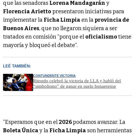
que las senadoras
Lorena Mandagarán
y
Florencia Arietto
presentaron iniciativas para
implementar la
Ficha Limpia
en la
provincia de
Buenos Aires
, que no llegaron siquiera a ser
tratados en comisión “porque el
oficialismo
tiene
mayoría y bloqueó el debate”.
LEÉ TAMBIÉN:
CONTUNDENTE VICTORIA
Ritondo celebró la victoria de LLA y habló del
“simbolismo” de ganar en suelo bonaerense
“Esperamos que en el
2026
podamos avanzar. La
Boleta Única
y la
Ficha Limpia
son herramientas