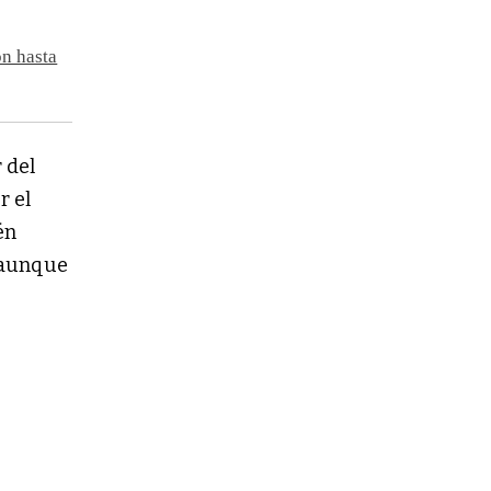
n hasta
 del
r el
én
 aunque