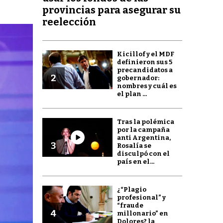
provincias para asegurar su
reelección
Kicillof y el MDF
definieron sus 5
precandidatos a
2
gobernador:
nombres y cuál es
el plan ...
Tras la polémica
por la campaña
anti Argentina,
3
Rosalía se
disculpó con el
país en el...
¿“Plagio
profesional” y
“fraude
4
millonario” en
Dolores? la