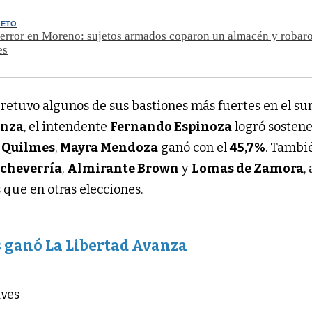
LETO
error en Moreno: sujetos armados coparon un almacén y robaro
es
retuvo algunos de sus bastiones más fuertes en el sur
anza
, el intendente
Fernando Espinoza
logró sostene
n
Quilmes
,
Mayra Mendoza
ganó con el
45,7%
. Tambi
Echeverría
,
Almirante Brown
y
Lomas de Zamora
,
que en otras elecciones.
 ganó La Libertad Avanza
aves