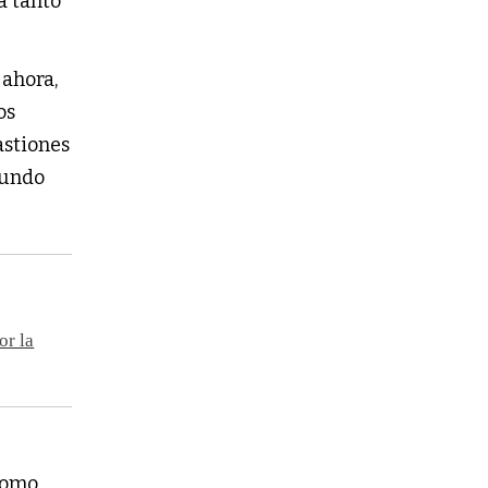
a tanto
 ahora,
os
astiones
fundo
or la
como