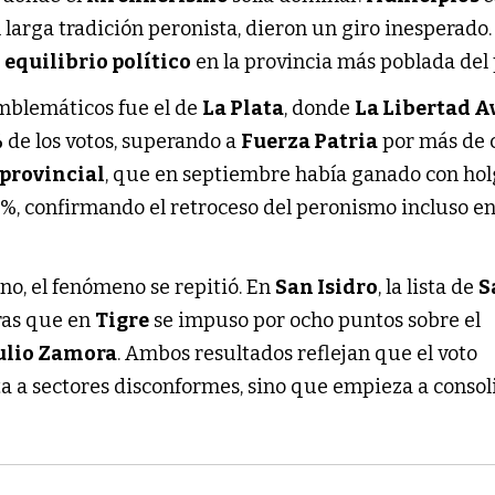
n larga tradición peronista, dieron un giro inesperado.
l
equilibrio político
en la provincia más poblada del 
mblemáticos fue el de
La Plata
, donde
La Libertad 
%
de los votos, superando a
Fuerza Patria
por más de 
 provincial
, que en septiembre había ganado con hol
8%, confirmando el retroceso del peronismo incluso en
no, el fenómeno se repitió. En
San Isidro
, la lista de
S
ras que en
Tigre
se impuso por ocho puntos sobre el
ulio Zamora
. Ambos resultados reflejan que el voto
ita a sectores disconformes, sino que empieza a conso