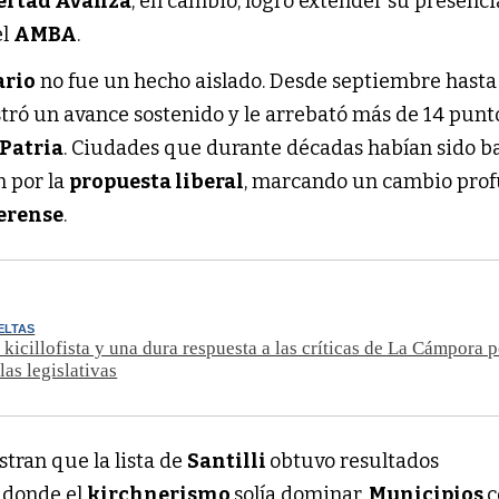
ertad Avanza
, en cambio, logró extender su presenci
el
AMBA
.
ario
no fue un hecho aislado. Desde septiembre hasta
tró un avance sostenido y le arrebató más de 14 punt
 Patria
. Ciudades que durante décadas habían sido b
n por la
propuesta liberal
, marcando un cambio pro
erense
.
ELTAS
 kicillofista y una dura respuesta a las críticas de La Cámpora p
las legislativas
stran que la lista de
Santilli
obtuvo resultados
 donde el
kirchnerismo
solía dominar.
Municipios