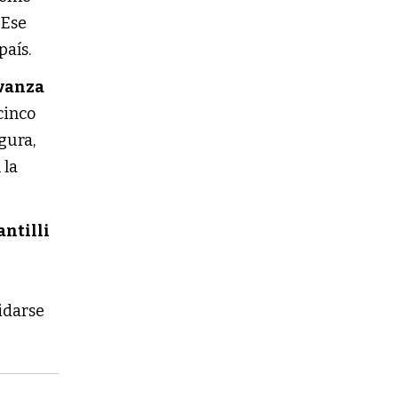
 Ese
país.
Avanza
cinco
gura,
 la
antilli
lidarse