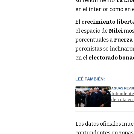
su rendimiento.
La Lib
en el interior como en 
El
crecimiento libert
el espacio de
Milei
mos
porcentuales a
Fuerza
peronistas se inclinaro
en el
electorado bona
LEÉ TAMBIÉN:
AGUAS REVU
Intendente
derrota en 
Los datos oficiales mue
contundentes en zonas