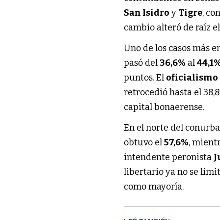
San Isidro
y
Tigre
, co
cambio alteró de raíz e
Uno de los casos más e
pasó del
36,6%
al
44,1
puntos. El
oficialismo
retrocedió hasta el 38,
capital bonaerense.
En el norte del conurba
obtuvo el
57,6%
, mient
intendente peronista
J
libertario ya no se lim
como mayoría.