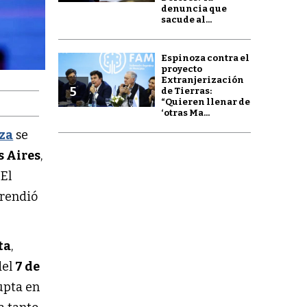
denuncia que
sacude al...
Espinoza contra el
proyecto
Extranjerización
5
de Tierras:
“Quieren llenar de
‘otras Ma...
za
se
s Aires
,
 El
prendió
ta
,
del
7 de
upta en