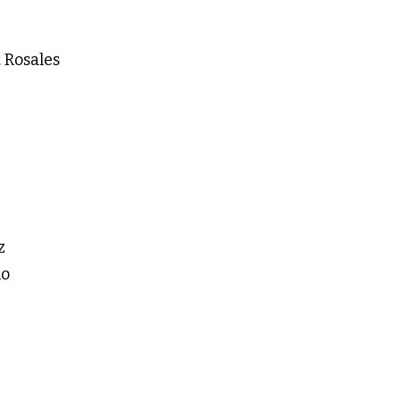
 Rosales
z
no