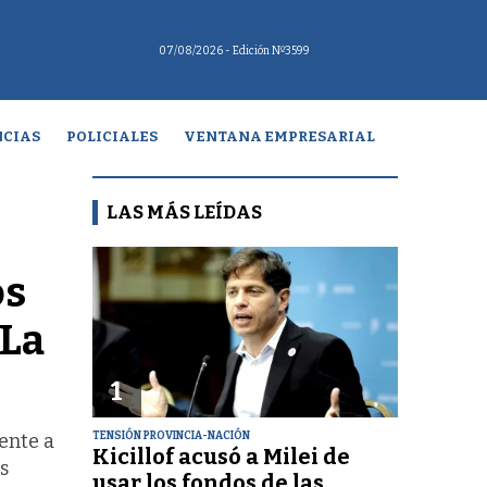
07/08/2026
- Edición Nº3599
CIAS
POLICIALES
VENTANA EMPRESARIAL
LAS MÁS LEÍDAS
os
 La
1
TENSIÓN PROVINCIA-NACIÓN
rente a
Kicillof acusó a Milei de
s
usar los fondos de las