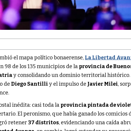
mbió el mapa político bonaerense,
La Libertad Avan
 98 de los 135 municipios de la
provincia de Bueno
atria
y consolidando un dominio territorial histórico.
lo de
Diego Santilli
y el impulso de
Javier Milei
, sor
nce.
stal inédita: casi toda la
provincia pintada de viole
ertario. El peronismo, que había ganado los comicios 
ogró retener
37 distritos
, evidenciando una caída abr