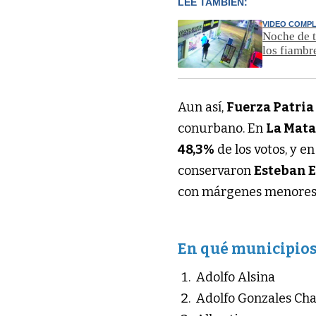
LEÉ TAMBIÉN:
VIDEO COMP
Noche de t
los fiambr
Aun así,
Fuerza Patria
conurbano. En
La Mat
48,3%
de los votos, y e
conservaron
Esteban 
con márgenes menores 
En qué municipios
Adolfo Alsina
Adolfo Gonzales Ch