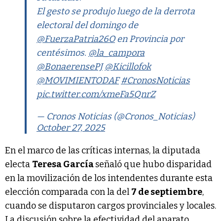
El gesto se produjo luego de la derrota
electoral del domingo de
@FuerzaPatria26O
en Provincia por
centésimos.
@la_campora
@BonaerensePJ
@Kicillofok
@MOVIMIENTODAF
#CronosNoticias
pic.twitter.com/xmeFa5QnrZ
— Cronos Noticias (@Cronos_Noticias)
October 27, 2025
En el marco de las críticas internas, la diputada
electa
Teresa García
señaló que hubo disparidad
en la movilización de los intendentes durante esta
elección comparada con la del
7 de septiembre
,
cuando se disputaron cargos provinciales y locales.
La discusión sobre la efectividad del aparato