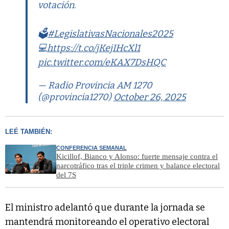
votación.
🗳️
#LegislativasNacionales2025
💻
https://t.co/jKejIHcXl1
pic.twitter.com/eKAX7DsHQC
— Radio Provincia AM 1270
(@provincia1270)
October 26, 2025
LEÉ TAMBIÉN:
CONFERENCIA SEMANAL
Kicillof, Bianco y Alonso: fuerte mensaje contra el
narcotráfico tras el triple crimen y balance electoral
del 7S
El ministro adelantó que durante la jornada se
mantendrá monitoreando el operativo electoral