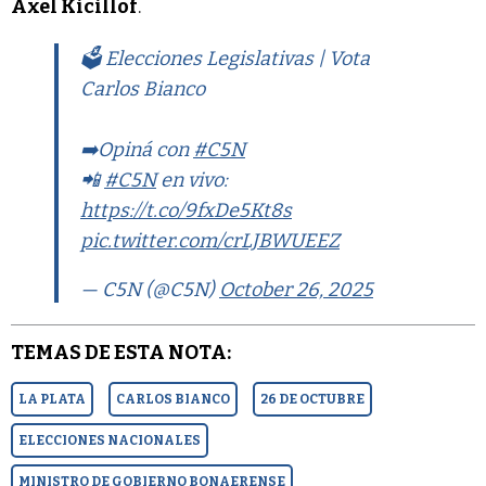
Axel Kicillof
.
🗳️ Elecciones Legislativas | Vota
Carlos Bianco
➡️Opiná con
#C5N
📲
#C5N
en vivo:
https://t.co/9fxDe5Kt8s
pic.twitter.com/crLJBWUEEZ
— C5N (@C5N)
October 26, 2025
TEMAS DE ESTA NOTA:
LA PLATA
CARLOS BIANCO
26 DE OCTUBRE
ELECCIONES NACIONALES
MINISTRO DE GOBIERNO BONAERENSE