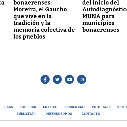
ra
bonaerenses:
del inicio del
Moreira, el Gaucho
Autodiagnóstic
que vive en la
MUNA para
tradición y la
municipios
memoria colectiva de
bonaerenses
los pueblos
CABA
SOCIEDAD
EN FOCO
TENDENCIAS
POLICIALES
VENT
PUBLICITAR
QUIÉNES SOMOS
CONTACTO