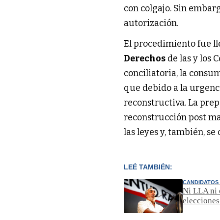
con colgajo. Sin embarg
autorización.
El procedimiento fue ll
Derechos
de las y los
conciliatoria, la consu
que debido a la urgenc
reconstructiva. La pre
reconstrucción post ma
las leyes y, también, se
LEÉ TAMBIÉN:
CANDIDATOS
Ni LLA ni 
elecciones