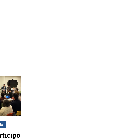
a
IA
rticipó