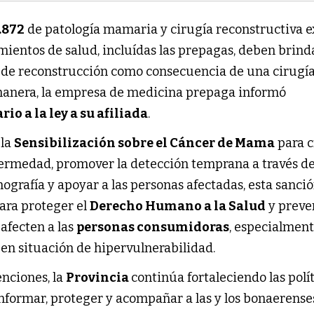
.872
de patología mamaria y cirugía reconstructiva 
mientos de salud, incluídas las prepagas, deben brinda
a de reconstrucción como consecuencia de una cirugí
manera, la empresa de medicina prepaga informó
rio a la ley a su afiliada
.
 la
Sensibilización sobre el Cáncer de Mama
para c
fermedad, promover la detección temprana a través d
rafía y apoyar a las personas afectadas, esta sanció
ara proteger el
Derecho Humano a la Salud
y preve
afecten a las
personas consumidoras
, especialment
en situación de hipervulnerabilidad.
enciones, la
Provincia
continúa fortaleciendo las polí
nformar, proteger y acompañar a las y los bonaerense