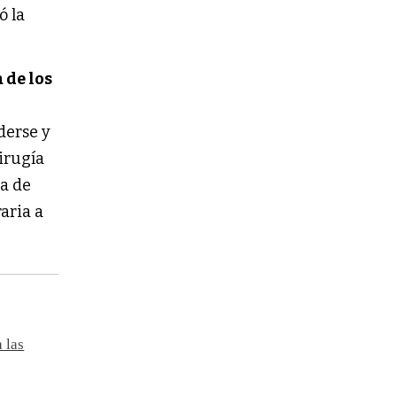
ó la
 de los
derse y
irugía
ía de
aria a
 las