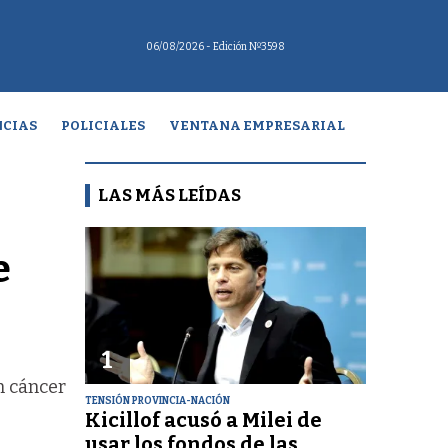
06/08/2026
- Edición Nº3598
CIAS
POLICIALES
VENTANA EMPRESARIAL
LAS MÁS LEÍDAS
e
1
n cáncer
TENSIÓN PROVINCIA-NACIÓN
Kicillof acusó a Milei de
usar los fondos de las