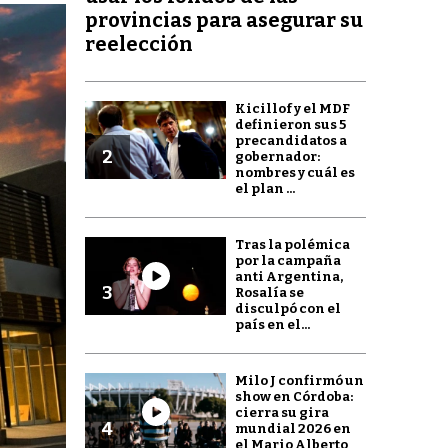
provincias para asegurar su
reelección
Kicillof y el MDF
definieron sus 5
precandidatos a
2
gobernador:
nombres y cuál es
el plan ...
Tras la polémica
por la campaña
anti Argentina,
3
Rosalía se
disculpó con el
país en el...
Milo J confirmó un
show en Córdoba:
cierra su gira
4
mundial 2026 en
el Mario Alberto