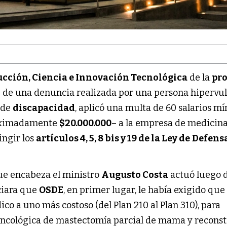
ucción, Ciencia e Innovación Tecnológica
de la
pro
aíz de una denuncia realizada por una persona hipervu
 de
discapacidad
, aplicó una multa de 60 salarios m
roximadamente
$20.000.000
– a la empresa de medicin
ringir los
artículos 4, 5, 8 bis y 19 de la Ley de
Defensa
que encabeza el ministro
Augusto Costa
actuó luego 
ciara que
OSDE
, en primer lugar, le había exigido que
co a uno más costoso (del Plan 210 al Plan 310), para
oncológica de mastectomía parcial de mama y recons