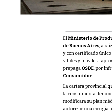
El
Ministerio de Prod
de Buenos Aires
, a r
y con certificado único
vitales y móviles –ap
prepaga
OSDE
, por inf
Consumidor
.
La cartera provincial 
la consumidora denun
modificara su plan médi
autorizar una cirugía 