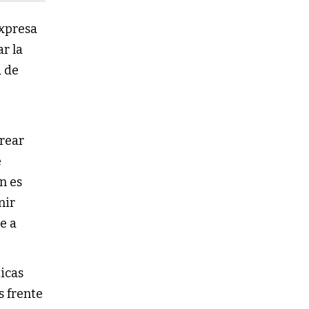
expresa
r la
a de
rear
e
n es
nir
e a
ticas
s frente