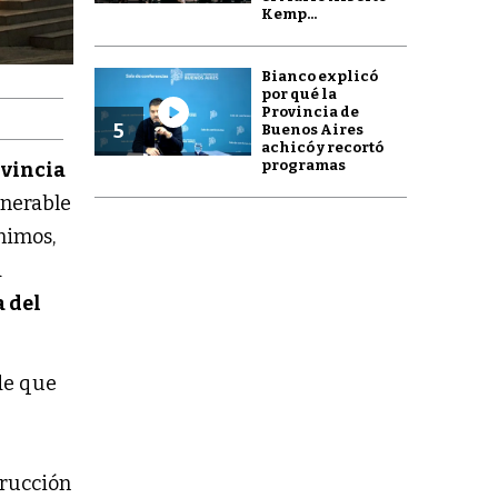
Kemp...
Bianco explicó
por qué la
Provincia de
5
Buenos Aires
achicó y recortó
programas
vincia
lnerable
ínimos,
a
 del
de que
trucción