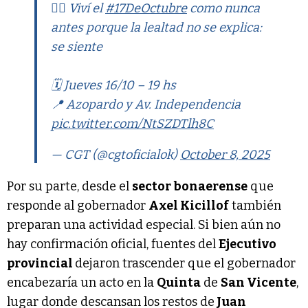
👉🏼 Viví el
#17DeOctubre
como nunca
antes porque la lealtad no se explica:
se siente
🗓️ Jueves 16/10 – 19 hs
📍 Azopardo y Av. Independencia
pic.twitter.com/NtSZDTlh8C
— CGT (@cgtoficialok)
October 8, 2025
Por su parte, desde el
sector bonaerense
que
responde al gobernador
Axel Kicillof
también
preparan una actividad especial. Si bien aún no
hay confirmación oficial, fuentes del
Ejecutivo
provincial
dejaron trascender que el gobernador
encabezaría un acto en la
Quinta
de
San Vicente
,
lugar donde descansan los restos de
Juan