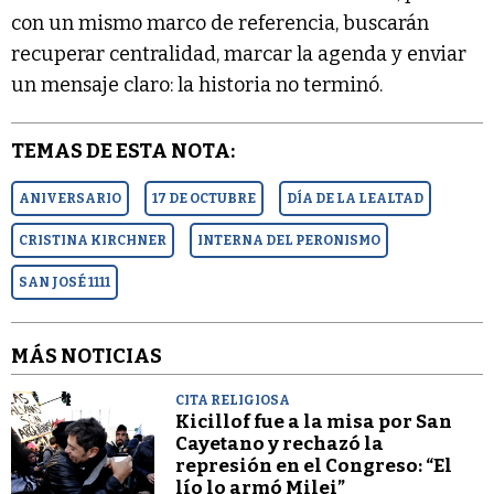
con un mismo marco de referencia, buscarán
recuperar centralidad, marcar la agenda y enviar
un mensaje claro: la historia no terminó.
TEMAS DE ESTA NOTA:
ANIVERSARIO
17 DE OCTUBRE
DÍA DE LA LEALTAD
CRISTINA KIRCHNER
INTERNA DEL PERONISMO
SAN JOSÉ 1111
MÁS NOTICIAS
CITA RELIGIOSA
Kicillof fue a la misa por San
Cayetano y rechazó la
represión en el Congreso: “El
lío lo armó Milei”