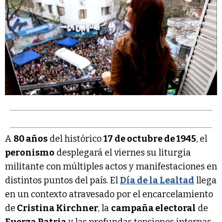
A
80 años
del histórico
17 de octubre de 1945
, el
peronismo
desplegará el viernes su liturgia
militante con múltiples actos y manifestaciones en
distintos puntos del país. El
Día de la Lealtad
llega
en un contexto atravesado por el encarcelamiento
de
Cristina Kirchner
, la
campaña electoral
de
Fuerza Patria
y las profundas tensiones internas