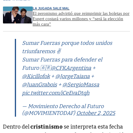
LA JUGADA SALE MAL
El peronismo advirtió que reimprimir las boletas por
Espert costará varios millones y “será la elección
más cara”
Sumar Fuerzas porque todos unidos
triunfaremos ✌️
Sumar Fuerzas para defender el
Futuro 🇦🇷
@CFKArgentina
+
@Kicillofok
+
@JorgeTaiana
+
@JuanGrabois
+
@SergioMassa
pic.twitter.com/iCeEvaDtqh
— Movimiento Derecho al Futuro
(@MOVIMIENTODAF)
October 2, 2025
Dentro del
cristinismo
se interpreta esta fecha