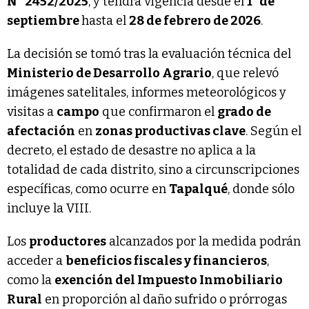
N° 2452/2025
, y tendrá vigencia desde el
1° de
septiembre
hasta el
28 de febrero de 2026
.
La decisión se tomó tras la evaluación técnica del
Ministerio de Desarrollo Agrario
, que relevó
imágenes satelitales, informes meteorológicos y
visitas a
campo
que confirmaron el
grado de
afectación
en
zonas productivas clave
. Según el
decreto, el estado de desastre no aplica a la
totalidad de cada distrito, sino a circunscripciones
específicas, como ocurre en
Tapalqué
, donde sólo
incluye la VIII.
Los
productores
alcanzados por la medida podrán
acceder a
beneficios fiscales y financieros
,
como la
exención del Impuesto Inmobiliario
Rural
en proporción al daño sufrido o prórrogas