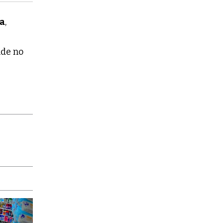
ta
,
nde no