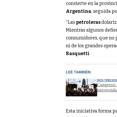
convierte en la provinc
Argentina
, seguida p
“Las
petroleras
dolariz
Mientras algunos defie
consumidores, que no pu
ni de los grandes opera
Rasquetti
.
LEÉ TAMBIÉN:
DOS TERCIO
Congreso: 
universida
Esta iniciativa forma 