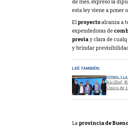
de mes, expresó la dip
esta ley viene a poner
El
proyecto
alcanza a 
expendedoras de
comb
previa
y clara de cual
y brindar previsibilida
LEÉ TAMBIÉN:
FÚTBOL Y LA
Kicillof, 
Único de L
La
provincia de Buen