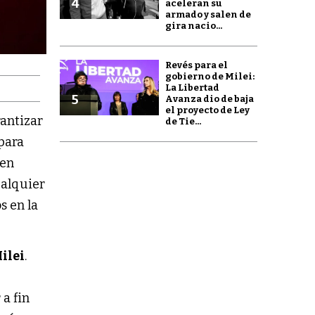
4
aceleran su
armado y salen de
gira nacio...
Revés para el
gobierno de Milei:
La Libertad
5
Avanza dio de baja
el proyecto de Ley
antizar
de Tie...
 para
 en
alquier
s en la
ilei
.
 a fin