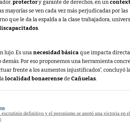
ador,
protector
y garante de derechos, en un
contex
las mayorías se ven cada vez más perjudicadas por las
o que le da la espalda a la clase trabajadora, univers
discapacitados
.
n lujo. Es una
necesidad básica
que impacta direct
 lo demás. Por eso proponemos una herramienta concr
ctuar frente a los aumentos injustificados”, concluyó l
 la
localidad bonaerense
de
Cañuelas
.
IVA
 escrutinio definitivo y el peronismo se anotó una victoria en 
e