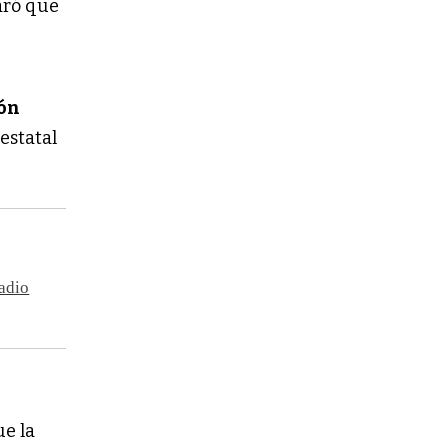
laró que
ón
estatal
tadio
ue la