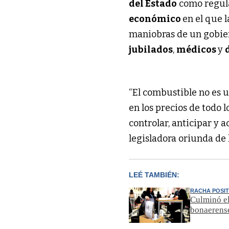
del Estado
como regul
económico
en el que 
maniobras de un gobiern
jubilados
,
médicos
y
“El combustible no es u
en los precios de todo
controlar, anticipar y a
legisladora oriunda de
LEÉ TAMBIÉN:
RACHA POSIT
Culminó el
bonaerens