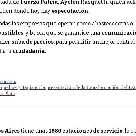
utada de
Fuerza Patria
,
Ayelén Rasquetti
, quién ac
 orden donde hoy hay
especulación
.
todas las empresas que operan como abastecedoras o
ustibles
, y busca que se garantice una
comunicaci
quier
suba de precios
, para permitir un mejor control 
d a la
ciudadanía
.
 POLÍTICA
Riquelme y Tapia en la presentación de la transformación del Es
a Plata
os Aires
tiene unas
1880 estaciones de servicio
, lo q