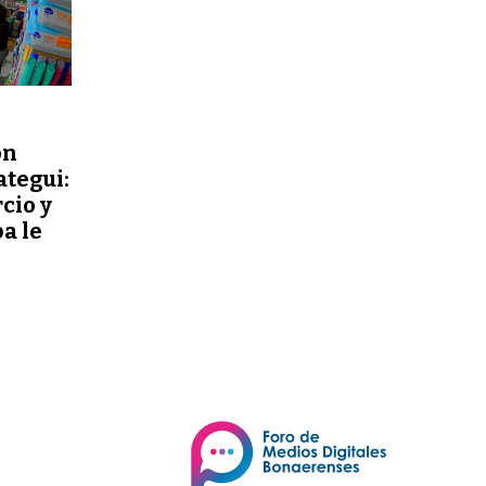
ón
ategui:
cio y
a le