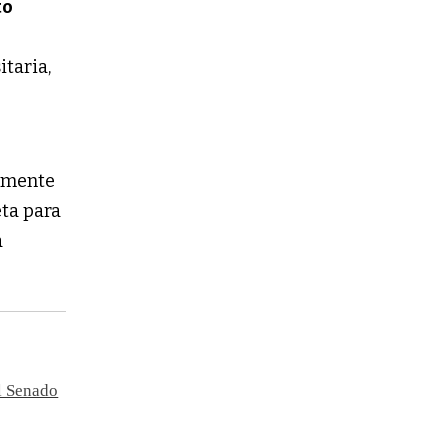
to
itaria,
amente
eta para
a
el Senado