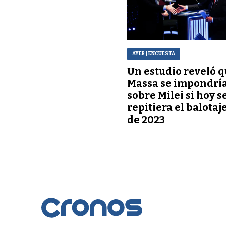
AYER
| ENCUESTA
Un estudio reveló 
Massa se impondrí
sobre Milei si hoy s
repitiera el balotaj
de 2023