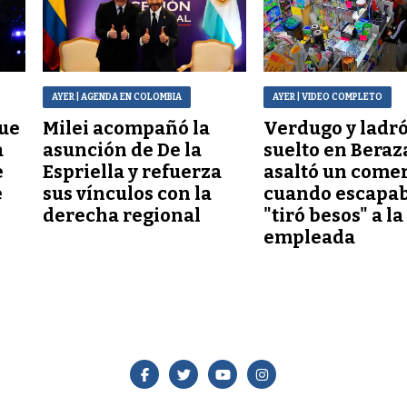
AYER
| AGENDA EN COLOMBIA
AYER
| VIDEO COMPLETO
que
Milei acompañó la
Verdugo y ladr
a
asunción de De la
suelto en Beraz
e
Espriella y refuerza
asaltó un comer
e
sus vínculos con la
cuando escapab
derecha regional
"tiró besos" a la
empleada