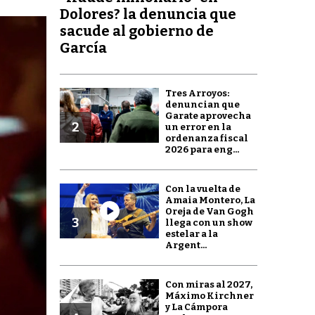
Dolores? la denuncia que
sacude al gobierno de
García
Tres Arroyos:
denuncian que
Garate aprovecha
2
un error en la
ordenanza fiscal
2026 para eng...
Con la vuelta de
Amaia Montero, La
Oreja de Van Gogh
3
llega con un show
estelar a la
Argent...
Con miras al 2027,
Máximo Kirchner
y La Cámpora