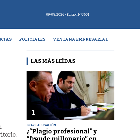
09/08/2026
- Edición Nº3601
CIAS
POLICIALES
VENTANA EMPRESARIAL
LAS MÁS LEÍDAS
1
GRAVE ACUSACIÓN
n
¿“Plagio profesional” y
itorio.
“fraude millonario” en