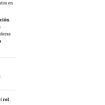
ntos en
ación
.
s
oleras
n
y
el
rol